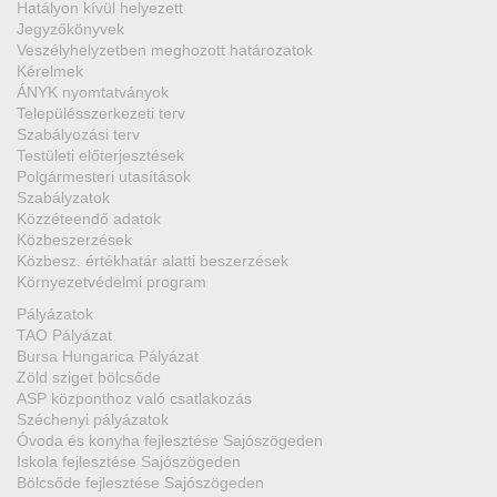
Hatályon kívül helyezett
Jegyzőkönyvek
Veszélyhelyzetben meghozott határozatok
Kérelmek
ÁNYK nyomtatványok
Településszerkezeti terv
Szabályozási terv
Testületi előterjesztések
Polgármesteri utasítások
Szabályzatok
Közzéteendő adatok
Közbeszerzések
Közbesz. értékhatár alatti beszerzések
Környezetvédelmi program
Pályázatok
TAO Pályázat
Bursa Hungarica Pályázat
Zöld sziget bölcsőde
ASP központhoz való csatlakozás
Széchenyi pályázatok
Óvoda és konyha fejlesztése Sajószögeden
Iskola fejlesztése Sajószögeden
Bölcsőde fejlesztése Sajószögeden