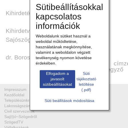
Sütibeállításokkal
Kihirdetési záradék:
kapcsolatos
információk
Kihirdetve: 2025. november 28.
DEN
Weboldalunk sütiket használ a
Sajószöged, 2025. november 28.
weboldal működtetése,
használatának megkönnyítése,
valamint a weboldalon végzett
dr. Boros István
tevékenység nyomon követése
címz
érdekében.
főjegyző
Elfogadom a
Süti
javasolt
tájékoztató
sütibeállításokat
letöltése
Impresszum
(.pdf)
Kezdőoldal
Településünkről
Süti beállítások módosítása
Lakosságszám
Civil szervezetek
Saj(t)ó~Szögedről
SzögedTV
Vállalkozások