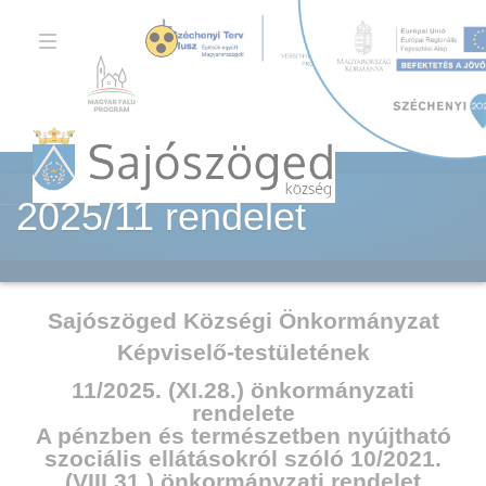
TOGGLE
NAVIGATION
2025/11 rendelet
Sajószöged Községi Önkormányzat
Képviselő-testületének
11/2025. (XI.28.) önkormányzati
rendelete
A pénzben és természetben nyújtható
szociális ellátásokról szóló 10/2021.
(VIII.31.) önkormányzati rendelet