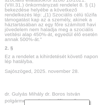
(VIII.31.) önkormányzati rendelet 8. § (1)
bekezdése helyébe a következő
rendelkezés lép: „(1) Szociális célú tűzifa
támogatást kap az a személy, akinek a
TOK
háztartásában az egy főre számított havi
jövedelem nem haladja meg a szociális
vetítési alap 450%-át, egyedül élő esetén
annak 500%-át.”
2. §
Ez a rendelet a kihirdetését követő napon
lép hatályba.
Sajószöged, 2025. november 28.
dr. Gulyás Mihály dr. Boros István
polgármester címzetes főjegyző