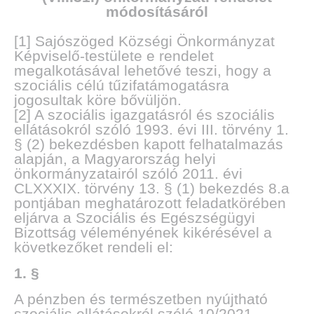
módosításáról
[1] Sajószöged Községi Önkormányzat
Képviselő-testülete e rendelet
megalkotásával lehetővé teszi, hogy a
szociális célú tűzifatámogatásra
jogosultak köre bővüljön.
[2] A szociális igazgatásról és szociális
ellátásokról szóló 1993. évi III. törvény 1.
§ (2) bekezdésben kapott felhatalmazás
alapján, a Magyarország helyi
önkormányzatairól szóló 2011. évi
CLXXXIX. törvény 13. § (1) bekezdés 8.a
pontjában meghatározott feladatkörében
eljárva a Szociális és Egészségügyi
Bizottság véleményének kikérésével a
következőket rendeli el:
1. §
A pénzben és természetben nyújtható
szociális ellátásokról szóló 10/2021.