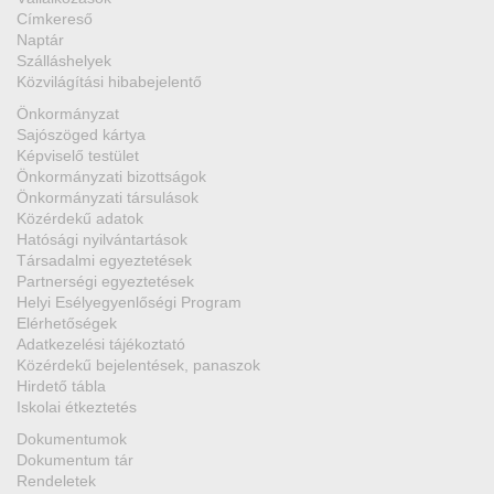
Címkereső
Naptár
Szálláshelyek
Közvilágítási hibabejelentő
Önkormányzat
Sajószöged kártya
Képviselő testület
Önkormányzati bizottságok
Önkormányzati társulások
Közérdekű adatok
Hatósági nyilvántartások
Társadalmi egyeztetések
Partnerségi egyeztetések
Helyi Esélyegyenlőségi Program
Elérhetőségek
Adatkezelési tájékoztató
Közérdekű bejelentések, panaszok
Hirdető tábla
Iskolai étkeztetés
Dokumentumok
Dokumentum tár
Rendeletek