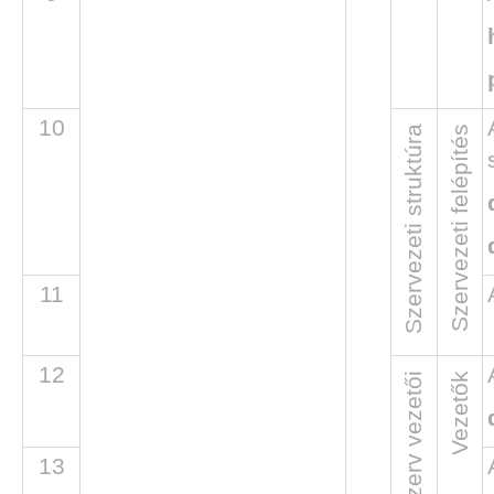
DEN
10
Szervezeti struktúra
Szervezeti felépítés
11
12
A szerv vezetői
Vezetők
13