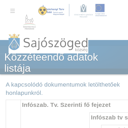
TOGGLE
NAVIGATION
Közzéteendő adatok
listája
A kapcsolódó dokumentumok letölthetőek
honlapunkról.
Infószab. Tv. Szerinti fő fejezet
Infószab tv s