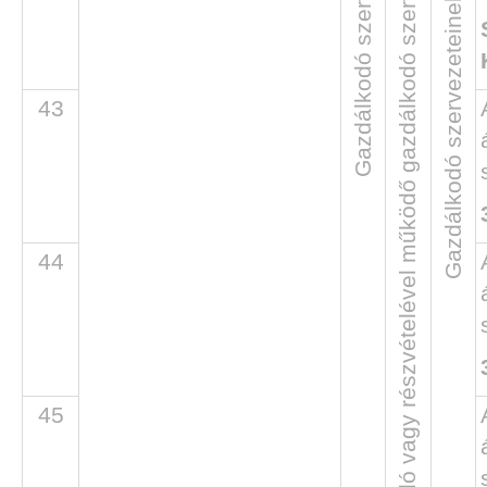
Gazdálkodó szervezetek
A szerv tulajdonában álló vagy részvételével működő gazdálkodó szervezetek
Gazdálkodó szervezeteinek adatai
43
44
45