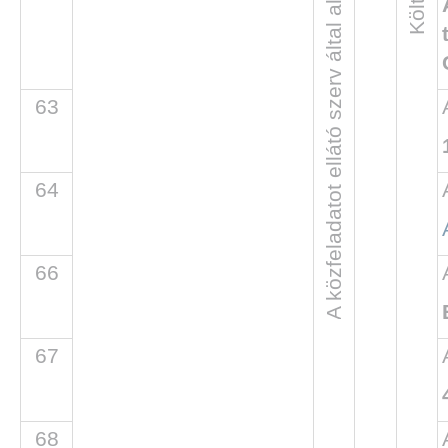
A közfeladatot ellátó szerv által alapított költségvetési szervadatai
63
64
66
67
68