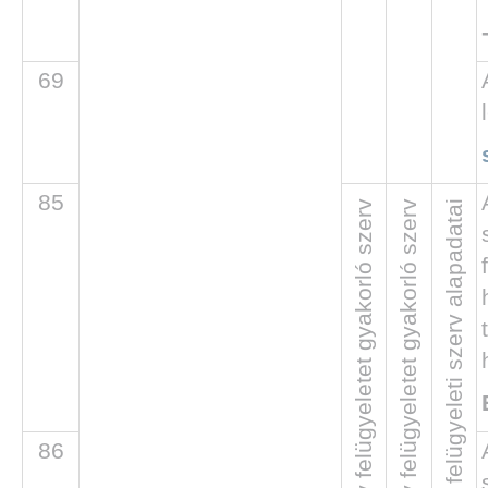
69
85
Felettes, felügyeleti szerv alapadatai
86