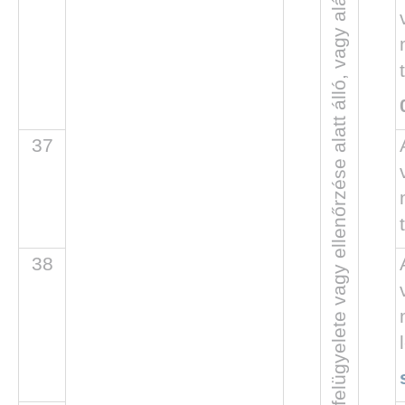
A szerv irányítása, felügyelete vagy ellenőrzése alatt álló, vagy alárendeltségében működő más közfeladatot ellátó szerv
37
38