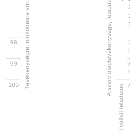
Tevékenységre, működésre vonatkozó adatok
A szerv alaptevékenysége, feladat- és hatásköre
98
99
100
Önként vállalt feladatok