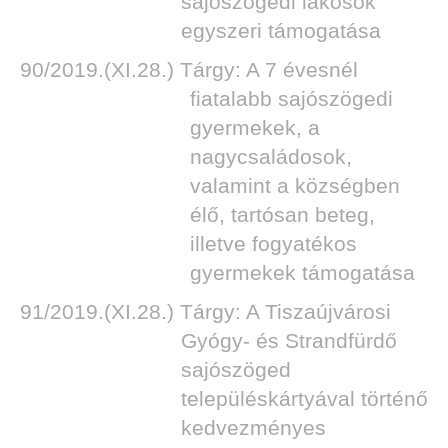
sajószögedi lakosok
egyszeri támogatása
90/2019.(XI.28.) Tárgy: A 7 évesnél
fiatalabb sajószögedi
DEN
gyermekek, a
nagycsaládosok,
valamint a községben
élő, tartósan beteg,
illetve fogyatékos
gyermekek támogatása
91/2019.(XI.28.) Tárgy: A Tiszaújvárosi
Gyógy- és Strandfürdő
sajószöged
településkártyával történő
kedvezményes