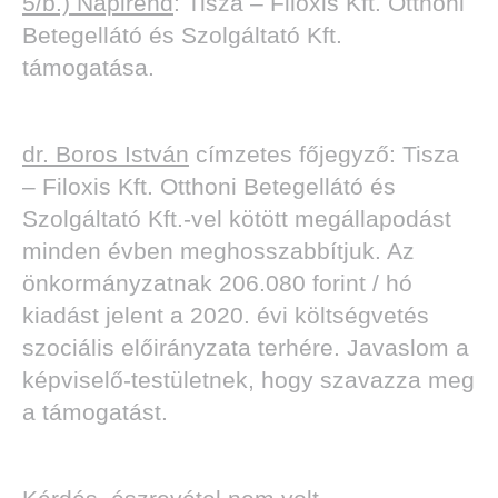
5/b.) Napirend
: Tisza – Filoxis Kft. Otthoni
Betegellátó és Szolgáltató Kft.
támogatása.
dr. Boros István
címzetes főjegyző: Tisza
– Filoxis Kft. Otthoni Betegellátó és
Szolgáltató Kft.-vel kötött megállapodást
minden évben meghosszabbítjuk. Az
önkormányzatnak 206.080 forint / hó
kiadást jelent a 2020. évi költségvetés
szociális előirányzata terhére. Javaslom a
képviselő-testületnek, hogy szavazza meg
a támogatást.