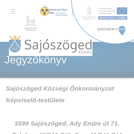
TOGGLE
NAVIGATION
Jegyzőkönyv
Sajószöged Községi Önkormányzat
Képviselő-testülete
3599 Sajószöged, Ady Endre út 71.