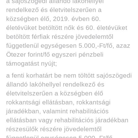
a sajószögedi állandó lakóhellyel
rendelkező és életvitelszerűen a
községben élő, 2019. évben 60.
életévüket betöltött nők és 60. életévüket
betöltött férfiak részére jövedelemtől
függetlenül egységesen 5.000,-Ft/fő, azaz
Ötezer forint/fő egyszeri pénzbeli
támogatást nyújt;
a fenti korhatárt be nem töltött sajószögedi
állandó lakóhellyel rendelkező és
életvitelszerűen a községben élő
rokkantsági ellátásban, rokkantsági
járadékban, valamint rehabilitációs
ellátásban vagy rehabilitációs járadékban
részesülők részére jövedelemtől
függetlenül egységesen 5.000,-Ft/fő