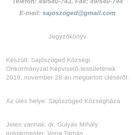
Telefon: 49/540-743, Fax: 49/540-744
E-mail:
sajoszoged@gmail.com
Jegyzőkönyv
Készült: Sajószöged Községi
Önkormányzat Képviselő-testületének
2019. november 28-án megtartott üléséről.
Az ülés helye: Sajószöged Községháza
Jelen vannak: dr. Gulyás Mihály
polgármester, Vona Tamás