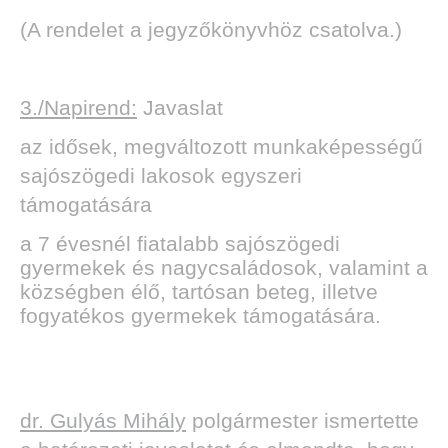
(A rendelet a jegyzőkönyvhöz csatolva.)
3./Napirend:
Javaslat
az idősek, megváltozott munkaképességű
sajószögedi lakosok egyszeri
támogatására
a 7 évesnél fiatalabb sajószögedi
gyermekek és nagycsaládosok, valamint a
községben élő, tartósan beteg, illetve
fogyatékos gyermekek támogatására.
dr. Gulyás Mihály
polgármester ismertette