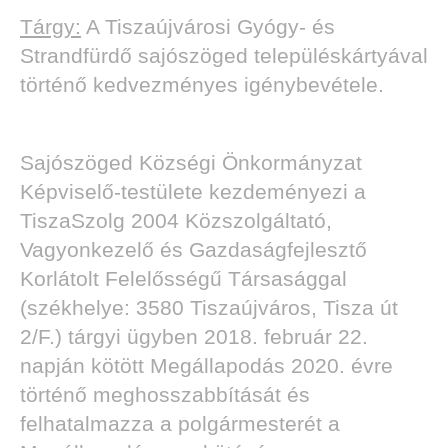
Tárgy:
A Tiszaújvárosi Gyógy- és
Strandfürdő sajószöged településkártyával
történő kedvezményes igénybevétele.
Sajószöged Községi Önkormányzat
Képviselő-testülete kezdeményezi a
TiszaSzolg 2004 Közszolgáltató,
Vagyonkezelő és Gazdaságfejlesztő
Korlátolt Felelősségű Társasággal
(székhelye: 3580 Tiszaújváros, Tisza út
2/F.) tárgyi ügyben 2018. február 22.
napján kötött Megállapodás 2020. évre
történő meghosszabbítását és
felhatalmazza a polgármesterét a