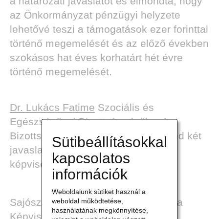
a határozati javaslatot és elmondta, hogy
az Önkormányzat pénzügyi helyzete
lehetővé teszi a támogatások ezer forinttal
történő megemelését és az előző években
szokásos hat éves korhatárt hét évre
történő megemelését.
Dr. Lukács Fatime
Szociális és
Egészségügyi Bizottság elnöke: A
Bizottság tárgyalta a napirendet mind két
Sütibeállításokkal
javaslatot elfogadásra javasolja a
kapcsolatos
képviselő-testületnek.
információk
Weboldalunk sütiket használ a
Sajószöged Községi Önkormányzata
weboldal működtetése,
használatának megkönnyítése,
Képviselő-testülete a jelenlévő 7