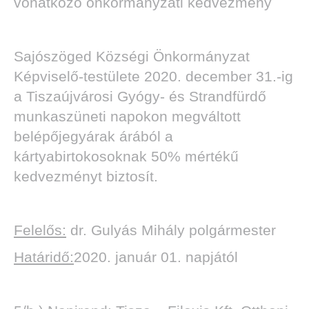
vonatkozó önkormányzati kedvezmény
Sajószöged Községi Önkormányzat
Képviselő-testülete 2020. december 31.-ig
a Tiszaújvárosi Gyógy- és Strandfürdő
munkaszüneti napokon megváltott
belépőjegyárak árából a
kártyabirtokosoknak 50% mértékű
kedvezményt biztosít.
Felelős:
dr. Gulyás Mihály polgármester
Határidő:
2020. január 01. napjától