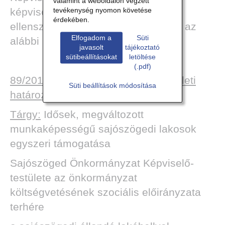
valamint a weboldalon végzett
tevékenység nyomon követése
képviselőből, 7 igen szavazattal,
érdekében.
ellenszavazat és tartózkodás nélkül az
Elfogadom a
Süti
alábbi határozatot hozta:
javasolt
tájékoztató
sütibeállításokat
letöltése
(.pdf)
89/2019.(XI.28.) sz. Képviselő-testületi
Süti beállítások módosítása
határozat
Tárgy:
Idősek, megváltozott
munkaképességű sajószögedi lakosok
egyszeri támogatása
Sajószöged Önkormányzat Képviselő-
testülete az önkormányzat
költségvetésének szociális előirányzata
terhére