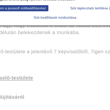
atban úgy tervezzük, hogy jövő héten csütörtök
m a javasolt sütibeállításokat
Süti tájékoztató letöltése 
Süti beállítások módosítása
gy, hogy csütörtök 8 órától az Iskola előtt ke
n délután belekezdenek a munkába.
estülete a jelenlévő 7 képviselőből, 7igen sz
elő-testülete
újításáról