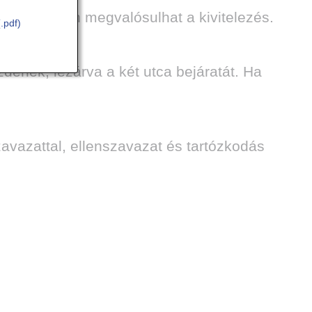
ön-pénteken megvalósulhat a kivitelezés.
(.pdf)
zdenek, lezárva a két utca bejáratát. Ha
avazattal, ellenszavazat és tartózkodás