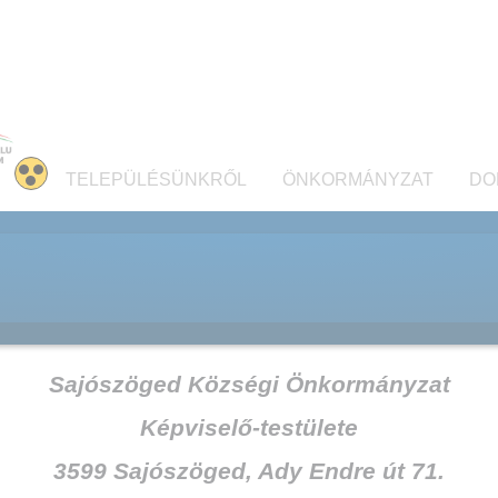
TELEPÜLÉSÜNKRŐL
ÖNKORMÁNYZAT
DO
Sajószöged Községi Önkormányzat
Képviselő-testülete
3599 Sajószöged, Ady Endre út 71.