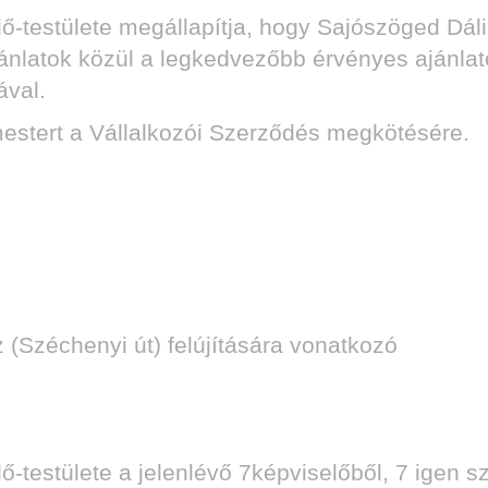
estülete megállapítja, hogy Sajószöged Dália 
 ajánlatok közül a legkedvezőbb érvényes ajánla
ával.
mestert a Vállalkozói Szerződés megkötésére.
sz (Széchenyi út) felújítására vonatkozó
estülete a jelenlévő 7képviselőből, 7 igen sz