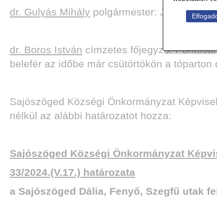
dr. Gulyás Mihály
polgármester: Jelen pillan
Elfogado
dr. Boros István
címzetes főjegyző: Pontosan ú
belefér az időbe már csütörtökön a tóparto
Sajószöged Községi Önkormányzat Képviselő-t
nélkül az alábbi határozatot hozza:
Sajószöged Községi Önkormányzat Képvis
33/2024.(V.17.) határozata
a Sajószöged Dália, Fenyő, Szegfű utak fel