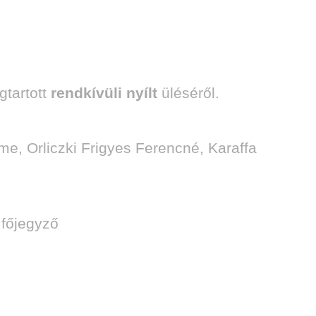
tartott
rendkívüli
nyílt
üléséről.
e, Orliczki Frigyes Ferencné, Karaffa
 főjegyző