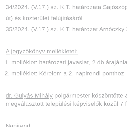
34/2024. (V.17.) sz. K.T. határozata Sajószög
út) és közterület felújításáról
35/2024. (V.17.) sz. K.T. határozat Arnóczk
A jegyzőkönyv mellékletei:
melléklet: határozati javaslat, 2 db árajánl
melléklet: Kérelem a 2. napirendi ponthoz
dr. Gulyás Mihály
polgármester köszöntötte a 
megválasztott települési képviselők közül 7 f
Napirend: