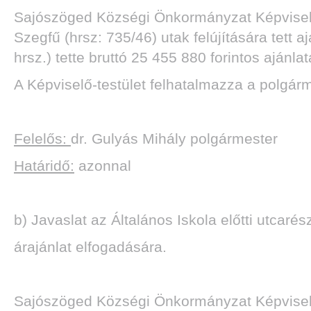
Sajószöged Községi Önkormányzat Képviselő-t
Szegfű (hrsz: 735/46) utak felújítására tett
hrsz.) tette bruttó 25 455 880 forintos ajánlat
A Képviselő-testület felhatalmazza a polgár
Felelős:
dr. Gulyás Mihály polgármester
Határidő:
azonnal
b) Javaslat az Általános Iskola előtti utcaré
árajánlat elfogadására.
Sajószöged Községi Önkormányzat Képviselő-t