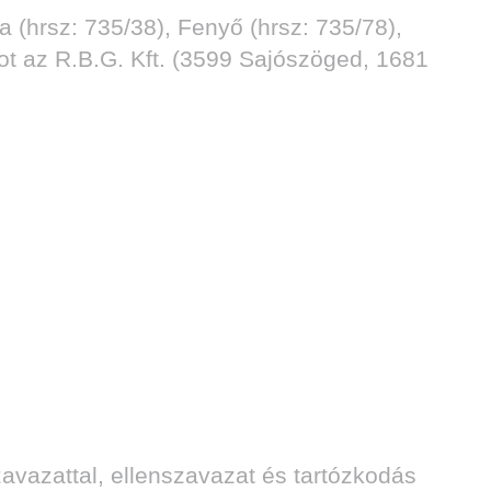
(hrsz: 735/38), Fenyő (hrsz: 735/78),
tot az R.B.G. Kft. (3599 Sajószöged, 1681
avazattal, ellenszavazat és tartózkodás