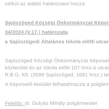
nélkül az alábbi határozatot hozza:
Sajószöged Községi Önkormányzat Képvis
34/2024.(V.17.) határozata
a Sajószögedi Általános Iskola előtti utcar
Sajószöged Községi Önkormányzat Képviselő-t
közterület és az Iskola előtti 107 hrsz-ú utc
R.B.G. Kft. (3599 Sajószöged, 1681 hrsz.) tet
A Képviselő-testület felhatalmazza a polgár
Felelős:
dr. Gulyás Mihály polgármester