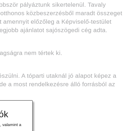
bbször pályáztunk sikertelenül. Tavaly
köziotthonos közbeszerzésből maradt összeget
t amennyit előzőleg a Képviselő-testület
legjobb ajánlatot sajószögedi cég adta.
tagságra nem tértek ki.
zülni. A tóparti utaknál jó alapot képez a
 de a most rendelkezésre álló forrásból az
iók
 valamint a