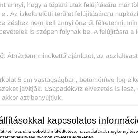
annyi, hogy a tóparti utak felújítására már tö
 el. Az iskola előtti terület felújítására a nap
erzéshez nem kell annyi önerőt félretenni, min
evételek is szépen folynak be. A felújításra a 
ő: Átnéztem mindkettő ajánlatot, az aszfaltvas
kolat 5 cm vastagságban, betömörítve fog elkés
szeket javítják. Csapadékvíz elvezetés is lesz,
 akkor azt benyújtjuk.
állításokkal kapcsolatos informác
ak-e?
ütiket használ a weboldal működtetése, használatának megkönnyítése,
gzett tevékenység nyomon követése érdekében.