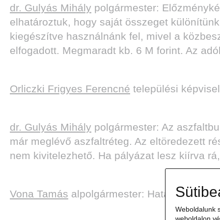
dr. Gulyás Mihály
polgármester: Előzményként 
elhatároztuk, hogy saját összeget különítünk
kiegészítve használnánk fel, mivel a közbesz
elfogadott. Megmaradt kb. 6 M forint. Az adób
Orliczki Frigyes Ferencné
települési képvisel
dr. Gulyás Mihály
polgármester: Az aszfaltbur
már meglévő aszfaltréteg. Az eltöredezett ré
nem kivitelezhető. Ha pályázat lesz kiírva rá,
Sütibe
Vona Tamás
alpolgármester: Határidők vann
Weboldalunk s
weboldalon vé