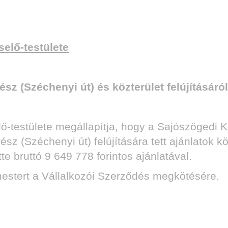
elő-testülete
ész (Széchenyi út) és közterület felújításáról
estülete megállapítja, hogy a Sajószögedi KÁI
arész (Széchenyi út) felújítására tett ajánlatok
te bruttó 9 649 778 forintos ajánlatával.
mestert a Vállalkozói Szerződés megkötésére.