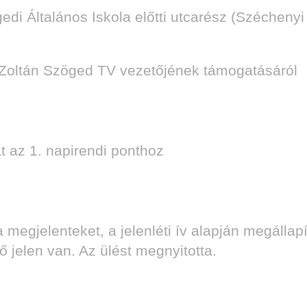
edi Általános Iskola előtti utcarész (Széchenyi
y Zoltán Szöged TV vezetőjének támogatásáról
at az 1. napirendi ponthoz
megjelenteket, a jelenléti ív alapján megállapí
ő jelen van. Az ülést megnyitotta.