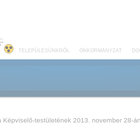
TELEPÜLÉSÜNKRŐL
ÖNKORMÁNYZAT
DO
épviselő-testületének 2013. november 28-án m