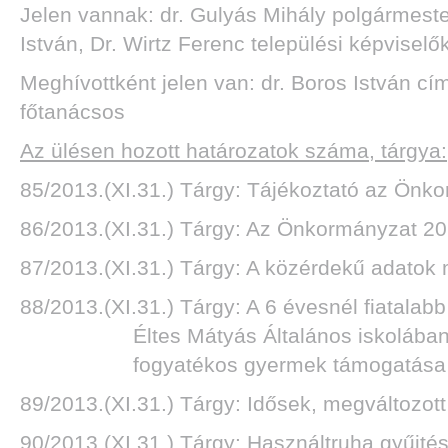
Jelen vannak: dr. Gulyás Mihály polgármest
István, Dr. Wirtz Ferenc települési képviselő
Meghívottként jelen van: dr. Boros István cí
főtanácsos
Az ülésen hozott határozatok száma, tárgya:
85/2013.(XI.31.) Tárgy: Tájékoztató az Önk
86/2013.(XI.31.) Tárgy: Az Önkormányzat 201
87/2013.(XI.31.) Tárgy: A közérdekű adatok 
88/2013.(XI.31.) Tárgy: A 6 évesnél fiatala
Éltes Mátyás Általános iskolába
fogyatékos gyermek támogatása
89/2013.(XI.31.) Tárgy: Idősek, megváltoz
90/2013.(XI.31.) Tárgy: Használtruha gyűjt