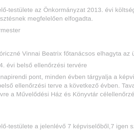
ő-testülete az Önkormányzat 2013. évi költ
jesztésnek megfelelően elfogadta.
rmester
riczné Vinnai Beatrix főtanácsos elhagyta az ü
 évi belső ellenőrzési tervére
napirendi pont, minden évben tárgyalja a képvis
első ellenőrzési terve a következő évben. Tava
vre a Művelődési Ház és Könyvtár célellenőrzé
estülete a jelenlévő 7 képviselőből,7 igen sz