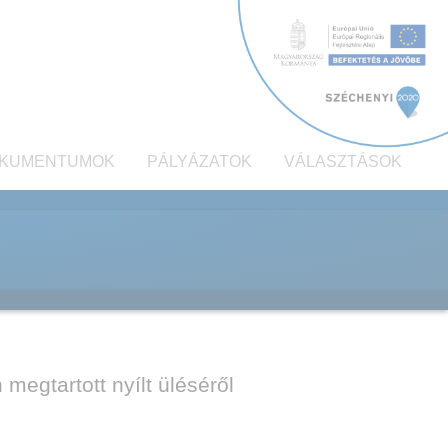
KUMENTUMOK
PÁLYÁZATOK
VÁLASZTÁSOK
egtartott nyílt üléséről