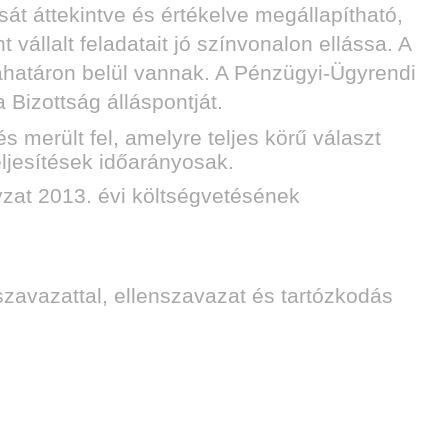
 áttekintve és értékelve megállapítható,
vállalt feladatait jó színvonalon ellássa. A
bahatáron belül vannak. A Pénzügyi-Ügyrendi
 Bizottság álláspontját.
merült fel, amelyre teljes körű választ
eljesítések időarányosak.
yzat 2013. évi költségvetésének
zavazattal, ellenszavazat és tartózkodás