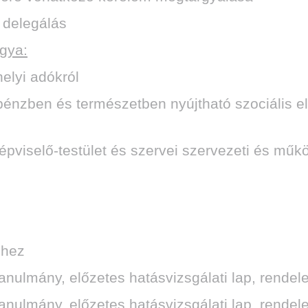
 delegálás
rgya:
helyi adókról
pénzben és természetben nyújtható szociális ell
épviselő-testület és szervei szervezeti és műkö
dhez
tanulmány, előzetes hatásvizsgálati lap, rendel
tanulmány, előzetes hatásvizsgálati lap, rendel