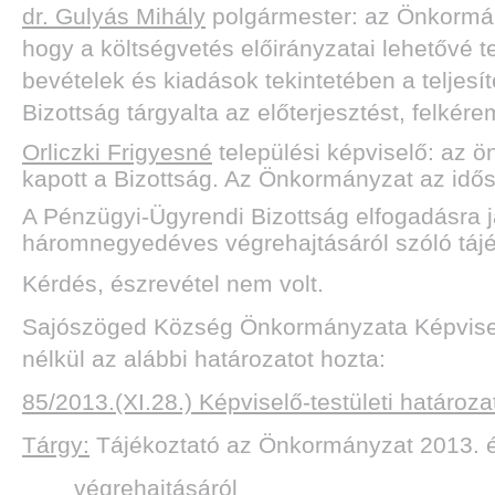
dr. Gulyás Mihály
polgármester: az Önkormán
hogy a költségvetés előirányzatai lehetővé t
bevételek és kiadások tekintetében a teljes
Bizottság tárgyalta az előterjesztést, felkér
Orliczki Frigyesné
települési képviselő: az ö
kapott a Bizottság. Az Önkormányzat az idős
A Pénzügyi-Ügyrendi Bizottság elfogadásra 
háromnegyedéves végrehajtásáról szóló tájé
Kérdés, észrevétel nem volt.
Sajószöged Község Önkormányzata Képviselő-t
nélkül az alábbi határozatot hozta:
85/2013.(XI.28.) Képviselő-testületi határoza
Tárgy:
Tájékoztató az Önkormányzat 2013. 
végrehajtásáról