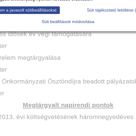
egyző
m a javasolt sütibeállításokat
Süti tájékoztató letöltése 
jesztések
Süti beállítások módosítása
és idősek év végi támogatására
ter
érelem megtárgyalása
ter
 Önkormányzati Ösztöndíjra beadott pályázatok 
er
Megtárgyalt napirendi pontok
2013. évi költségvetésének háromnegyedéves