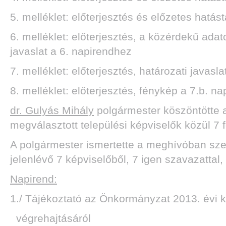
5. melléklet: előterjesztés és előzetes hatás
6. melléklet: előterjesztés,
a közérdekű adato
javaslat a 6. napirendhez
7. melléklet: előterjesztés, határozati javasl
8. melléklet: előterjesztés, fénykép a 7.b. n
dr. Gulyás Mihály
polgármester köszöntötte a 
megválasztott települési képviselők közül 7 f
A polgármester ismertette a meghívóban sze
jelenlévő 7 képviselőből, 7 igen szavazattal,
Napirend:
1./ Tájékoztató az Önkormányzat 2013. évi
végrehajtásáról