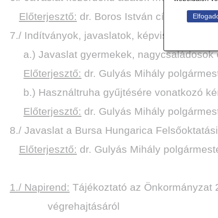
Előterjesztő:
dr. Boros István címzetes főj
Elfogado
7./ Indítványok, javaslatok, képviselői előter
a.) Javaslat gyermekek, nagycsaládosok 
Előterjesztő:
dr. Gulyás Mihály polgármes
b.) Használtruha gyűjtésére vonatkozó k
Előterjesztő:
dr. Gulyás Mihály polgármes
8./ Javaslat a Bursa Hungarica Felsőoktatási
Előterjesztő:
dr. Gulyás Mihály polgármest
1./ Napirend:
Tájékoztató az Önkormányzat 
végrehajtásáról