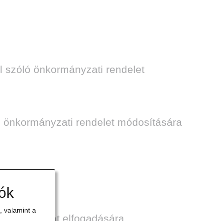
ól szóló önkormányzati rendelet
4.) önkormányzati rendelet módosítására
iók
 valamint a
tő szabályzat elfogadására