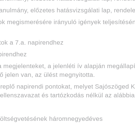
tanulmány, előzetes hatásvizsgálati lap, rendel
k megismerésére irányuló igények teljesítéséne
atok a 7.a. napirendhez
apirendhez
megjelenteket, a jelenléti ív alapján megállapí
ő jelen van, az ülést megnyitotta.
replő napirendi pontokat, melyet Sajószöged 
 ellenszavazat és tartózkodás nélkül az alábbiak
 költségvetésének háromnegyedéves