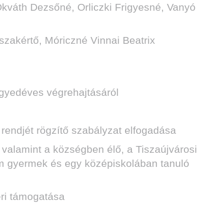
kváth Dezsőné, Orliczki Frigyesné, Vanyó
szakértő, Móriczné Vinnai Beatrix
gyedéves végrehajtásáról
rendjét rögzítő szabályzat elfogadása
 valamint a községben élő, a Tiszaújvárosi
rom gyermek és egy középiskolában tanuló
eri támogatása