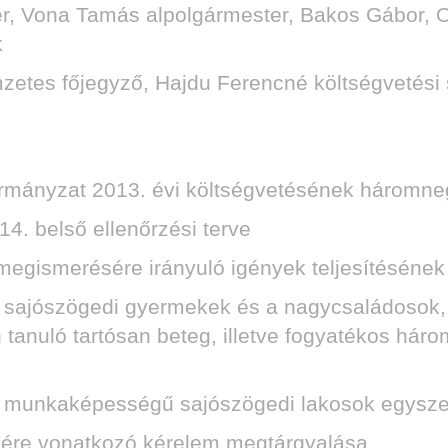
er, Vona Tamás alpolgármester, Bakos Gábor, O
k
mzetes főjegyző, Hajdu Ferencné költségvetési 
ormányzat 2013. évi költségvetésének háromne
4. belső ellenőrzési terve
megismerésére irányuló igények teljesítésének 
bb sajószögedi gyermekek és a nagycsaládosok,
n tanuló tartósan beteg, illetve fogyatékos há
ott munkaképességű sajószögedi lakosok egysz
ésére vonatkozó kérelem megtárgyalása