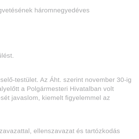
ségvetésének háromnegyedéves
lést.
elő-testület. Az Áht. szerint november 30-ig
lyelőtt a Polgármesteri Hivatalban volt
sét javaslom, kiemelt figyelemmel az
avazattal, ellenszavazat és tartózkodás