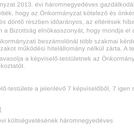
yzat 2013. évi háromnegyedéves gazdálkodását
ették, hogy az Önkormányzat kötelező és önként 
ítés döntő részben időarányos, az eltérések hi
em a Bizottság elnökasszonyát, hogy mondja el a
nkormányzati beszámolónál több szakmai kérdés 
zakot működési hitelállomány nélkül zárta. A t
javasolja a képviselő-testületnek az Önkormán
koztatót.
estülete a jelenlévő 7 képviselőből, 7 igen s
t
évi költségvetésének háromnegyedéves