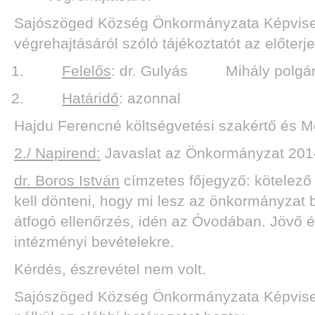
Sajószöged Község Önkormányzata Képvisel
végrehajtásáról szóló tájékoztatót az előter
Felelős
: dr. Gulyás Mihály polgá
Határidő
: azonnal
Hajdu Ferencné költségvetési szakértő és Mó
2./ Napirend:
Javaslat az Önkormányzat 2014.
dr. Boros István
címzetes főjegyző: kötelező 
kell dönteni, hogy mi lesz az önkormányzat b
átfogó ellenőrzés, idén az Óvodában. Jövő é
intézményi bevételekre.
Kérdés, észrevétel nem volt.
Sajószöged Község Önkormányzata Képviselő-t