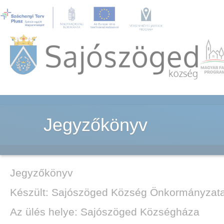
Jegyzőkönyv
Jegyzőkönyv
Készült: Sajószöged Község Önkormányzata K
Az ülés helye: Sajószöged Községháza