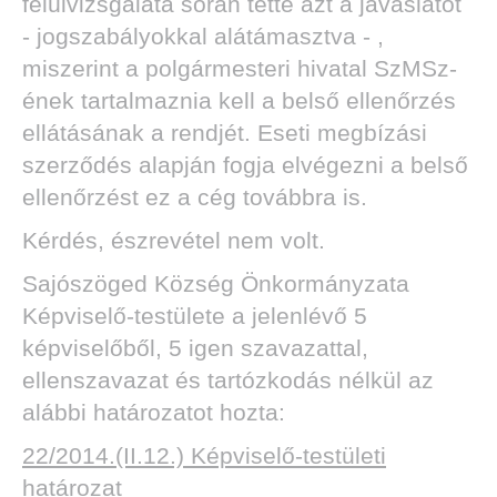
felülvizsgálata során tette azt a javaslatot
- jogszabályokkal alátámasztva - ,
miszerint a polgármesteri hivatal SzMSz-
ének tartalmaznia kell a belső ellenőrzés
ellátásának a rendjét. Eseti megbízási
szerződés alapján fogja elvégezni a belső
ellenőrzést ez a cég továbbra is.
Kérdés, észrevétel nem volt.
Sajószöged Község Önkormányzata
Képviselő-testülete a jelenlévő 5
képviselőből, 5 igen szavazattal,
ellenszavazat és tartózkodás nélkül az
alábbi határozatot hozta:
22/2014.(II.12.) Képviselő-testületi
határozat