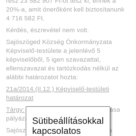
rész 23 582 907 Ft-ot tesz ki, ennek a
20%-a, amit önerőként kell biztosítanunk
4 716 582 Ft.
Kérdés, észrevétel nem volt.
Sajószöged Község Önkormányzata
Képviselő-testülete a jelenlévő 5
képviselőből, 5 igen szavazattal,
ellenszavazat és tartózkodás nélkül az
alábbi határozatot hozta:
21a/2014.(II.12.) Képviselő-testületi
határozat
Tárgy:
Iskolai Napközi Otthon felújítása
pályázathoz önerő biztosítása
Sütibeállításokkal
kapcsolatos
Sajószöged Község Önkormányzata