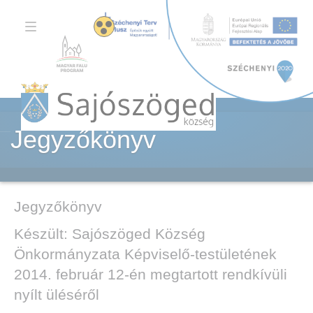
TOGGLE
NAVIGATION
Jegyzőkönyv
Jegyzőkönyv
Készült: Sajószöged Község
Önkormányzata Képviselő-testületének
2014. február 12-én megtartott rendkívüli
nyílt üléséről