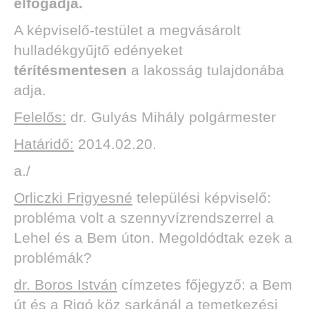
elfogadja.
A képviselő-testület a megvásárolt
hulladékgyűjtő edényeket
térítésmentesen
a lakosság tulajdonába
adja.
Felelős:
dr. Gulyás Mihály polgármester
Határidő:
2014.02.20.
a./
Orliczki Frigyesné
települési képviselő:
probléma volt a szennyvízrendszerrel a
Lehel és a Bem úton. Megoldódtak ezek a
problémák?
dr. Boros István
címzetes főjegyző: a Bem
út és a Rigó köz sarkánál a temetkezési