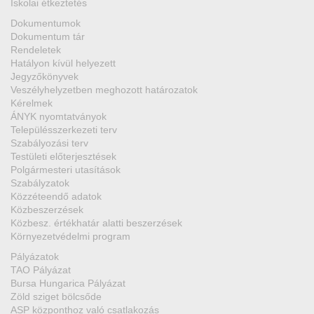
Iskolai étkeztetés
Dokumentumok
Dokumentum tár
Rendeletek
Hatályon kívül helyezett
Jegyzőkönyvek
Veszélyhelyzetben meghozott határozatok
Kérelmek
ÁNYK nyomtatványok
Településszerkezeti terv
Szabályozási terv
Testületi előterjesztések
Polgármesteri utasítások
Szabályzatok
Közzéteendő adatok
Közbeszerzések
Közbesz. értékhatár alatti beszerzések
Környezetvédelmi program
Pályázatok
TAO Pályázat
Bursa Hungarica Pályázat
Zöld sziget bölcsőde
ASP központhoz való csatlakozás