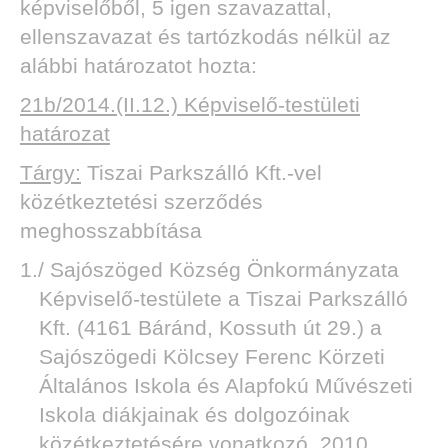
képviselőből, 5 igen szavazattal,
ellenszavazat és tartózkodás nélkül az
alábbi határozatot hozta:
21b/2014.(II.12.) Képviselő-testületi
határozat
Tárgy:
Tiszai Parkszálló Kft.-vel
közétkeztetési szerződés
meghosszabbítása
1./ Sajószöged Község Önkormányzata
Képviselő-testülete a Tiszai Parkszálló
Kft. (4161 Báránd, Kossuth út 29.) a
Sajószögedi Kölcsey Ferenc Körzeti
Általános Iskola és Alapfokú Művészeti
Iskola diákjainak és dolgozóinak
közétkeztetésére vonatkozó, 2010.