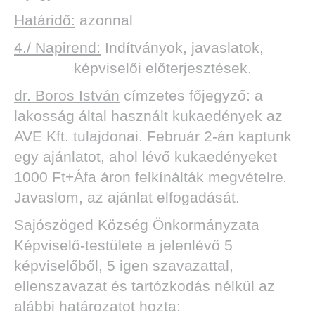
Határidő:
azonnal
4./ Napirend:
Indítványok, javaslatok,
képviselői előterjesztések.
dr. Boros István
címzetes főjegyző: a
lakosság által használt kukaedények az
AVE Kft. tulajdonai. Február 2-án kaptunk
egy ajánlatot, ahol lévő kukaedényeket
1000 Ft+Áfa áron felkínálták megvételre
.
Javaslom, az ajánlat elfogadását.
Sajószöged Község Önkormányzata
Képviselő-testülete a jelenlévő 5
képviselőből, 5 igen szavazattal,
ellenszavazat és tartózkodás nélkül az
alábbi határozatot hozta: