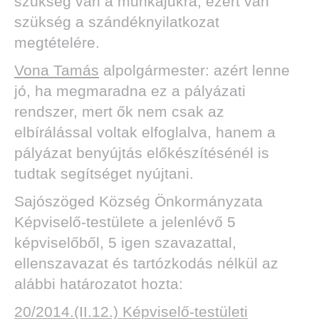
szükség van a munkájukra, ezért van
szükség a szándéknyilatkozat
megtételére.
Vona Tamás
alpolgármester: azért lenne
jó, ha megmaradna ez a pályázati
rendszer, mert ők nem csak az
elbírálással voltak elfoglalva, hanem a
pályázat benyújtás előkészítésénél is
tudtak segítséget nyújtani.
Sajószöged Község Önkormányzata
Képviselő-testülete a jelenlévő 5
képviselőből, 5 igen szavazattal,
ellenszavazat és tartózkodás nélkül az
alábbi határozatot hozta:
20/2014.(II.12.) Képviselő-testületi