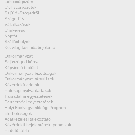
Lakosságszám
Civil szervezetek
Saj(t)ó~Szögedről
SzögedTV
Vállalkozások
Címkereső
Naptár
Szálláshelyek
Közvilágítási hibabejelentő
Önkormányzat
Sajószöged kártya
Képviselő testület
Önkormányzati bizottságok
Önkormányzati társulások
Közérdekű adatok
Hatósági nyilvántartások
Társadalmi egyeztetések
Partnerségi egyeztetések
Helyi Esélyegyenlőségi Program
Elérhetőségek
Adatkezelési tájékoztató
Közérdekű bejelentések, panaszok
Hirdető tábla