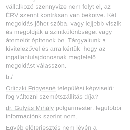
vállalkozó szennyvize nem folyt el, az
ÉRV szerint kontrásan van bekötve. Két
megoldás jöhet szóba, vagy lejjebb viszik
és megoldják a szintkülönbséget vagy
átemelőt építenek be. Tárgyaltunk a
kivitelezővel és arra kértük, hogy az
ingatlantulajdonosnak megfelelő
megoldást válasszon.
b./
Orliczki Frigyesné
települési képviselő:
fog változni szemétszállítás díja?
dr. Gulyás Mihály
polgármester: legutóbbi
információnk szerint nem.
Egyéb előterjesztés nem lévén a