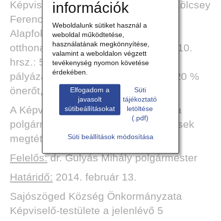
Képviselő-testülete a Sajószögedi Kölcsey
információk
Ferenc Körzeti Általános Iskola és
Weboldalunk sütiket használ a
Alapfokú Művészeti Iskola napközi
weboldal működtetése,
használatának megkönnyítése,
otthona (Sajószöged, Széchenyi út 10.
valamint a weboldalon végzett
hrsz.: 57/2) felújítására benyújtott
tevékenység nyomon követése
érdekében.
pályázathoz költségvetése terhére 20 %
önerőt, 4 716 582 Ft-ot biztosít.
Elfogadom a
Süti
javasolt
tájékoztató
A Képviselő-testület felhatalmazza a
sütibeállításokat
letöltése
(.pdf)
polgármestert szükséges intézkedések
megtételére.
Süti beállítások módosítása
Felelős:
dr. Gulyás Mihály polgármester
Határidő:
2014. február 13.
Sajószöged Község Önkormányzata
Képviselő-testülete a jelenlévő 5