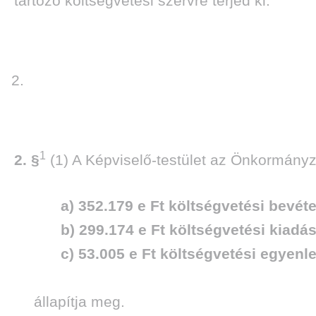
tartozó költségvetési szervre terjed ki.
1
2. §
(1) A Képviselő-testület az Önkormányz
a) 352.179 e Ft költségvetési bevéte
b) 299.174 e Ft költségvetési kiadá
c) 53.005 e Ft költségvetési egyenl
állapítja meg.