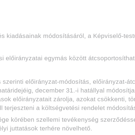
adásainak módosításáról, a Képviselő-testület
ási előirányzatai egymás között átcsoportosíthat
és szerinti előirányzat-módosítás, előirányzat-á
táridejéig, december 31.-i hatállyal módosítj
k előirányzatait zárolja, azokat csökkenti, tör
ll terjeszteni a költségvetési rendelet módosítá
e körében szellemi tevékenység szerződéssel
lyi juttatások terhére növelhető.