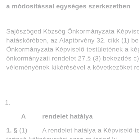
a módosítással egységes szerkezetben
Sajószöged Község Önkormányzata Képviselő-
hatáskörében, az Alaptörvény 32. cikk (1) b
Önkormányzata Képviselő-testületének a képv
önkormányzati rendelet 27.§ (3) bekezdés c)
véleményének kikérésével a következőket ren
A rendelet hatálya
1.
§
(1) A rendelet hatálya a Képviselő-test