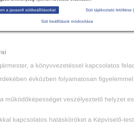
bevételek és kiadások Önkormányzati, Polgárm
m a javasolt sütibeállításokat
Süti tájékoztató letöltése 
m előirányzatot és a közfoglalkoztatottak léts
Süti beállítások módosítása
ek
határozzák meg.
yai
gármester, a könyvvezetéssel kapcsolatos felada
ekében évközben folyamatosan figyelemmel ke
működőképességet veszélyeztető helyzet ese
kkal kapcsolatos hatásköröket a Képviselő-test