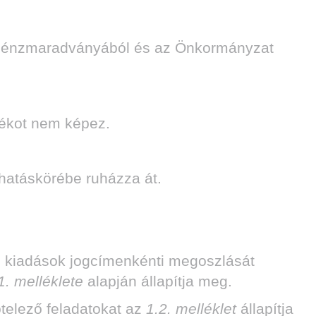
si pénzmaradványából és az Önkormányzat
alékot nem képez.
r hatáskörébe ruházza át.
si kiadások jogcímenkénti megoszlását
1. melléklete
alapján állapítja meg.
ötelező feladatokat az
1.2. melléklet
állapítja