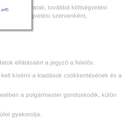
esteri Hivatali, továbbá költségvetési
(.pdf)
zámát költségvetési szervenként,
tok ellátásáért a jegyző a felelős.
ll kísérni a kiadások csökkentésének és a
tében a polgármester gondoskodik, külön
ület gyakorolja.