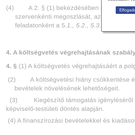
(4) A 2. § (1) bekezdésében megállapított 
Elfogado
szervenkénti megoszlását, az éves létszá
feladatonként a 5
.1., 5.2., 5.3. melléklet
4. A költségvetés végrehajtásának szabál
4. §
(1) A költségvetés végrehajtásáért a pol
(2) A költségvetési hiány csökkentése érd
bevételek növelésének lehetőségeit.
(3) Kiegészítő támogatás igényléséről a 
képviselő-testületi döntés alapján.
(4) A finanszírozási bevételekkel és kiadáso