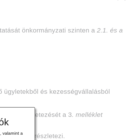
atását önkormányzati szinten a
2.1. és a
ő ügyletekből és kezességvállalásból
énti részletezését a 3
. melléklet
iók
 valamint a
4
.
melléklet
részletezi.