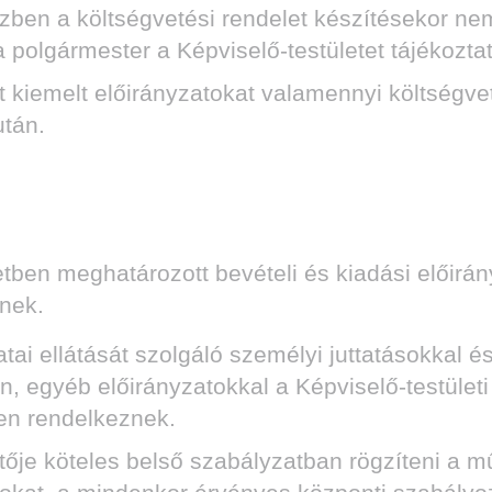
a költségvetési rendelet készítésekor nem i
a polgármester a Képviselő-testületet tájékoztat
kiemelt előirányzatokat valamennyi költségveté
után.
en meghatározott bevételi és kiadási előirány
znek.
ai ellátását szolgáló személyi juttatásokkal 
n, egyéb előirányzatokkal a Képviselő-testület
en rendelkeznek.
je köteles belső szabályzatban rögzíteni a 