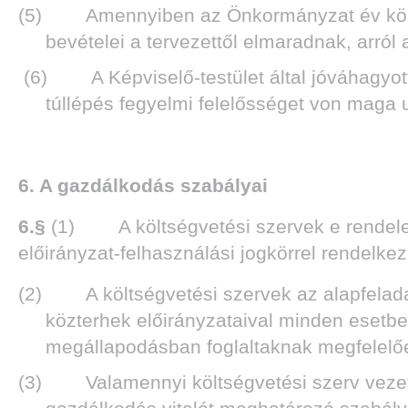
(5) Amennyiben az Önkormányzat év közben 
bevételei a tervezettől elmaradnak, arról 
(6) A Képviselő-testület által jóváhagyott 
túllépés fegyelmi felelősséget von maga 
6. A gazdálkodás szabályai
6.§
(1) A költségvetési szervek e rendeletb
előirányzat-felhasználási jogkörrel rendelke
(2) A költségvetési szervek az alapfeladat
közterhek előirányzataival minden esetbe
megállapodásban foglaltaknak megfelelő
(3) Valamennyi költségvetési szerv vezető