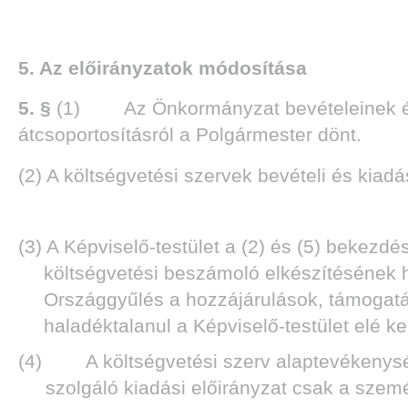
5. Az előirányzatok módosítása
5. §
(1) Az Önkormányzat bevételeinek és ki
átcsoportosításról a Polgármester dönt.
(2) A költségvetési szervek bevételi és kiad
(3) A Képviselő-testület a (2) és (5) bekezd
költségvetési beszámoló elkészítésének ha
Országgyűlés a hozzájárulások, támogatáso
haladéktalanul a Képviselő-testület elé ke
(4) A költségvetési szerv alaptevékenység
szolgáló kiadási előirányzat csak a szemé