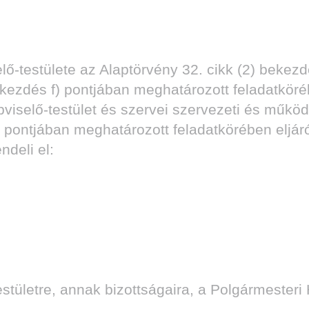
testülete az Alaptörvény 32. cikk (2) bekezd
ekezdés f) pontjában meghatározott feladatkör
iselő-testület és szervei szervezeti és működé
 pontjában meghatározott feladatkörében eljár
deli el:
ületre, annak bizottságaira, a Polgármesteri 