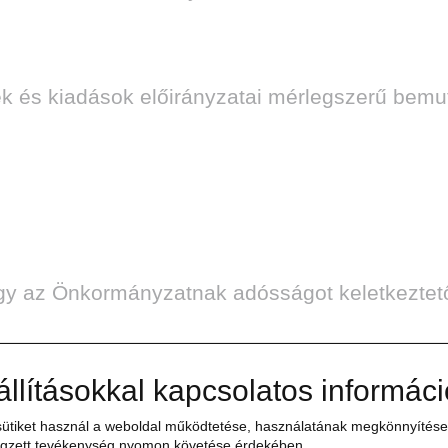
és kiadások előirányzatai mérlegszerű bemut
hogy az Önkormányzatnak adósságot keletkeztet
replő beruházások kiadásainak beruházásonk
állításokkal kapcsolatos informác
ütiket használ a weboldal működtetése, használatának megkönnyítése,
plő felújítások kiadásait felújításonként a 
gzett tevékenység nyomon követése érdekében.