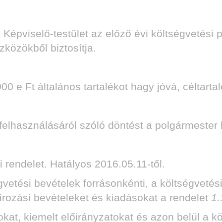
a Képviselő-testület az előző évi költségveté
 eszközökből biztosítja.
000 e Ft általános tartalékot hagy jóvá, céltart
ék felhasználásáról szóló döntést a polgármeste
 rendelet. Hatályos 2016.05.11-től.
gvetési bevételek forrásonkénti, a költségveté
írozási bevételeket és kiadásokat a rendelet
1.
okat, kiemelt előirányzatokat és azon belül a k