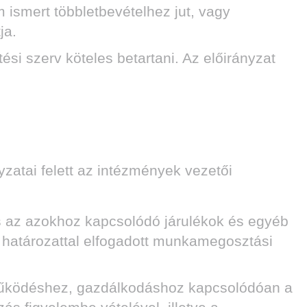
smert többletbevételhez jut, vagy
ja.
si szerv köteles betartani. Az előirányzat
zatai felett az intézmények vezetői
és az azokhoz kapcsolódó járulékok és egyéb
i határozattal elfogadott munkamegosztási
működéshez, gazdálkodáshoz kapcsolódóan a