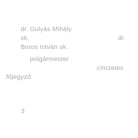
dr. Gulyás Mihály
sk. dr.
Boros István sk.
polgármester
címzetes
főjegyző
3