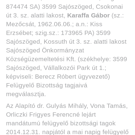
874474 SA) 3599 Sajószöged, Csokonai
út 3. sz. alatti lakost,
Karaffa Gábor
(sz.:
Mezőcsát, 1962.06.06.; a.n.: Kiss
Erzsébet; szig.sz.: 173965 PA) 3599
Sajószöged, Kossuth út 3. sz. alatti lakost
Sajószöged Önkormányzat
Községüzemeltetési Kft. (székhelye: 3599
Sajószöged, Vállalkozói Park út 1.;
képviseli: Berecz Róbert ügyvezető)
Felügyelő Bizottság tagjaivá
megválasztja.
Az Alapító dr. Gulyás Mihály, Vona Tamás,
Orliczki Frigyes Ferencné lejárt
mandátumú felügyelő bizottsági tagok
2014.12.31. napjától a mai napig felügyelő