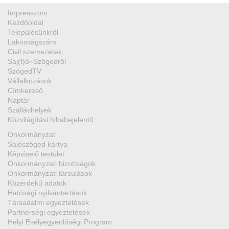
Impresszum
Kezdőoldal
Településünkről
Lakosságszám
Civil szervezetek
Saj(t)ó~Szögedről
SzögedTV
Vállalkozások
Címkereső
Naptár
Szálláshelyek
Közvilágítási hibabejelentő
Önkormányzat
Sajószöged kártya
Képviselő testület
Önkormányzati bizottságok
Önkormányzati társulások
Közérdekű adatok
Hatósági nyilvántartások
Társadalmi egyeztetések
Partnerségi egyeztetések
Helyi Esélyegyenlőségi Program