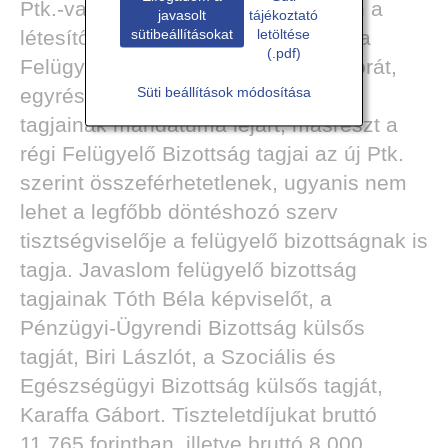
Ptk.-val összhangban hozza. Ebben a
javasolt
tájékoztató
létesítő okiratban szerepeltetni kell a
sütibeállításokat
letöltése
(.pdf)
Felügyelő Bizottság tagjainak névsorát,
egyrészt a régi Felügyelő Bizottság
Süti beállítások módosítása
tagjainak mandátuma lejárt, másrészt a
régi Felügyelő Bizottság tagjai az új Ptk.
szerint összeférhetetlenek, ugyanis nem
lehet a legfőbb döntéshozó szerv
tisztségviselője a felügyelő bizottságnak is
tagja. Javaslom felügyelő bizottság
tagjainak Tóth Béla képviselőt, a
Pénzügyi-Ügyrendi Bizottság külsős
tagját, Biri Lászlót, a Szociális és
Egészségügyi Bizottság külsős tagját,
Karaffa Gábort. Tiszteletdíjukat bruttó
11 765 forintban, illetve bruttó 8 000