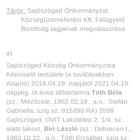
Tárgy:
Sajószöged Önkormányzat
Községüzemeltetési Kft. Felügyelő
Bizottság tagjainak megválasztása
a)
Sajószöged Község Önkormányzata
Képviselő-testülete (a továbbiakban:
Alapító) 2016.04.19. napjától 2021.04.19.
napjáig, öt éves időtartamra
Tóth Béla
(sz.: Mezőcsát, 1962.02.18.; a.n.: Stefán
Gabriella; szig.sz.:915390 RA) 3599
Sajószöged, OVIT Lakótelep 2. 1/4. sz.
alatti lakost,
Biri László
(sz.: Debrecen I.,
1963.10.22.; a.n.: Tóth Erzsébet; szig.sz.: