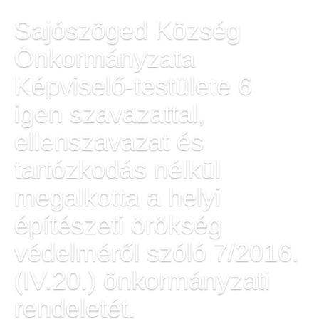
Sajószöged Község
Önkormányzata
Képviselő-testülete 6
igen szavazattal,
ellenszavazat és
tartózkodás nélkül
megalkotta
a helyi
építészeti örökség
védelméről szóló 7/2016.
(IV.20.) önkormányzati
rendeletét.