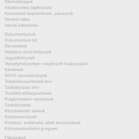
Elérhetőségek
Adatkezelési tájékoztató
Közérdekű bejelentések, panaszok
Hirdető tábla
Iskolai étkeztetés
Dokumentumok
Dokumentum tár
Rendeletek
Hatályon kívül helyezett
Jegyzőkönyvek
Veszélyhelyzetben meghozott határozatok
Kérelmek
ÁNYK nyomtatványok
Településszerkezeti terv
Szabályozási terv
Testületi előterjesztések
Polgármesteri utasítások
Szabályzatok
Közzéteendő adatok
Közbeszerzések
Közbesz. értékhatár alatti beszerzések
Környezetvédelmi program
Pályázatok