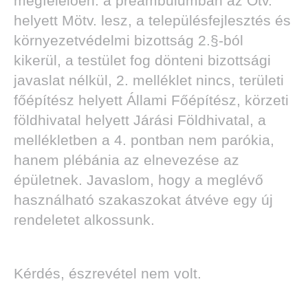
megfelelően: a preambulumban az Ötv.
helyett Mötv. lesz, a településfejlesztés és
környezetvédelmi bizottság 2.§-ból
kikerül, a testület fog dönteni bizottsági
javaslat nélkül, 2. melléklet nincs, területi
főépítész helyett Állami Főépítész, körzeti
földhivatal helyett Járási Földhivatal, a
mellékletben a 4. pontban nem parókia,
hanem plébánia az elnevezése az
épületnek. Javaslom, hogy a meglévő
használható szakaszokat átvéve egy új
rendeletet alkossunk.
Kérdés, észrevétel nem volt.