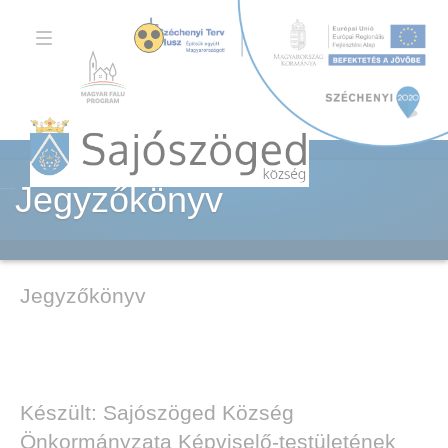
TOGGLE
NAVIGATION
Jegyzőkönyv
Jegyzőkönyv
Készült: Sajószöged Község
Önkormányzata Képviselő-testületének