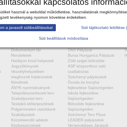
állításokkal kapcsolatos informác
ütiket használ a weboldal működtetése, használatának megkönnyítése,
gzett tevékenység nyomon követése érdekében.
m a javasolt sütibeállításokat
Süti tájékoztató letöltése 
Süti beállítások módosítása
Dokumentumok
Pályázatok
V
Dokumentum tár
TAO Pályázat
V
Rendeletek
Bursa Hungarica Pályázat
H
Hatályon kívül helyezett
Zöld sziget bölcsőde
Jegyzőkönyvek
ASP központhoz való
k
Veszélyhelyzetben
csatlakozás
meghozott határozatok
Széchenyi pályázatok
Kérelmek
Óvoda és konyha
ÁNYK nyomtatványok
fejlesztése Sajószögeden
Településszerkezeti terv
Iskola fejlesztése
Szabályozási terv
Sajószögeden
Testületi előterjesztések
Bölcsőde fejlesztése
Polgármesteri utasítások
Sajószögeden
Szabályzatok
Széchenyi Terv Plusz
Közzéteendő adatok
LEADER pályázatok
Közbeszerzések
Versenyképes Járások