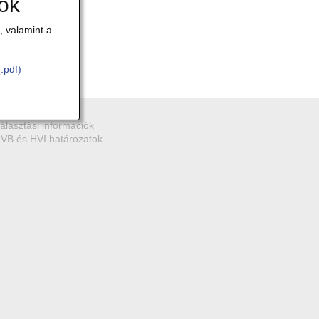
iók
 valamint a
(.pdf)
álasztások
álasztási információk
VB és HVI határozatok