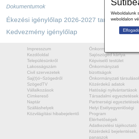
Sütibe
Dokumentumok
Weboldalunk s
Ékezési igénylőlap 2026-2027 tanév
weboldalon vé
Elfogado
Kedvezmény igénylőlap
Impresszum
Önkormányzat
Kezdőoldal
Sajószöged kártya
Településünkről
Képviselő testület
Lakosságszám
Önkormányzati
Civil szervezetek
bizottságok
Saj(t)ó~Szögedről
Önkormányzati társuláso
SzögedTV
Közérdekű adatok
Vállalkozások
Hatósági nyilvántartások
Címkereső
Társadalmi egyeztetések
Naptár
Partnerségi egyeztetések
Szálláshelyek
Helyi Esélyegyenlőségi
Közvilágítási hibabejelentő
Program
Elérhetőségek
Adatkezelési tájékoztató
Közérdekű bejelentések,
panaszok