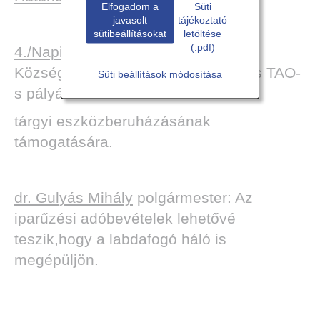
Elfogadom a
Süti
javasolt
tájékoztató
sütibeállításokat
letöltése
(.pdf)
4./Napirend:
Javaslat a Sajószöged
Községi Testedző Kör 2021/2022-es TAO-
Süti beállítások módosítása
s pályázat
tárgyi eszközberuházásának
támogatására.
dr. Gulyás Mihály
polgármester: Az
iparűzési adóbevételek lehetővé
teszik,hogy a labdafogó háló is
megépüljön.