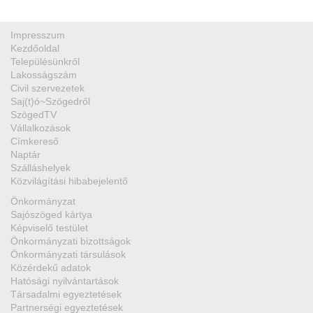
Impresszum
Kezdőoldal
Településünkről
Lakosságszám
Civil szervezetek
Saj(t)ó~Szögedről
SzögedTV
Vállalkozások
Címkereső
Naptár
Szálláshelyek
Közvilágítási hibabejelentő
Önkormányzat
Sajószöged kártya
Képviselő testület
Önkormányzati bizottságok
Önkormányzati társulások
Közérdekű adatok
Hatósági nyilvántartások
Társadalmi egyeztetések
Partnerségi egyeztetések