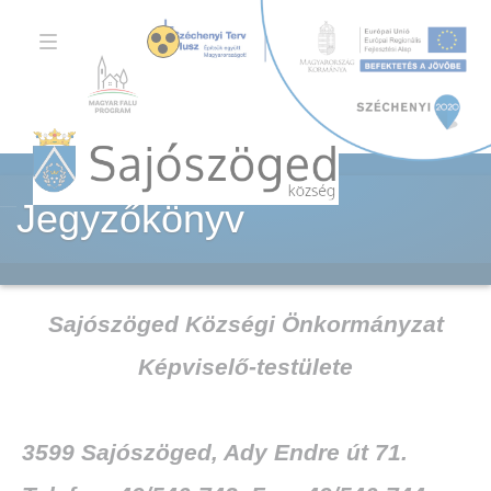
TOGGLE
NAVIGATION
Jegyzőkönyv
Sajószöged Községi Önkormányzat
Képviselő-testülete
3599 Sajószöged, Ady Endre út 71.