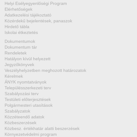
Helyi Esélyegyenlőségi Program
Elérhetőségek
Adatkezelési tájékoztató
Közérdekű bejelentések, panaszok
Hirdető tábla
Iskolai étkeztetés
Dokumentumok
Dokumentum tár
Rendeletek
Hatályon kívül helyezett
Jegyzőkönyvek
Veszélyhelyzetben meghozott határozatok
Kérelmek
ÁNYK nyomtatványok
Településszerkezeti terv
Szabályozási terv
Testületi előterjesztések
Polgármesteri utasítások
Szabályzatok
Közzéteendő adatok
Közbeszerzések
Közbesz. értékhatár alatti beszerzések
Környezetvédelmi program