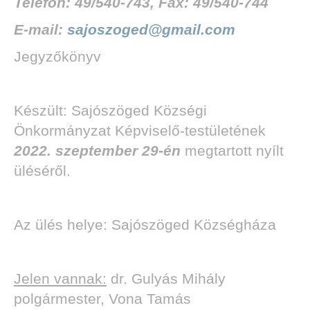
Telefon: 49/540-743, Fax: 49/540-744
E-mail:
sajoszoged@gmail.com
Jegyzőkönyv
Készült: Sajószöged Községi
Önkormányzat Képviselő-testületének
2022. szeptember 29-én
megtartott nyílt
üléséről.
Az ülés helye: Sajószöged Községháza
Jelen vannak:
dr. Gulyás Mihály
polgármester, Vona Tamás