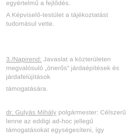
egyértelmű a fejlődés.
A Képviselő-testület a tájékoztatást
tudomásul vette.
3./Napirend:
Javaslat a közterületen
megvalósuló „önerős” járdaépítések és
járdafelújítások
támogatására.
dr. Gulyás Mihály
polgármester: Célszerű
lenne az eddigi ad-hoc jellegű
támogatásokat egységesíteni, így