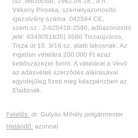
(sz.:Mezőcsát, 1962.04.18., a.n.:
Vékony Piroska, személyazonosító
igazolvány száma: 042584 CE,
szem.sz.: 2-620418-2590, adóazonosító
jele: 8348051635) 3580 Tiszaújváros,
Tisza út 10. 3/16 sz. alatti lakosnak. Az
ingatlan vételára 200.000 Ft azaz
kettőszázezer forint. A vételárat a Vevő
az adásvételi szerződés aláírásával
egyidejűleg fizeti meg készpénzben az
Eladónak.
Felelős:
dr. Gulyás Mihály polgármester
Határidő:
azonnal