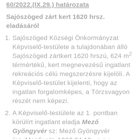
60/2022.(IX.29.) határozata
Sajószöged zárt kert 1620 hrsz.
eladásáról
Sajószöged Községi Önkormányzat
Képviselő-testülete a tulajdonában álló
2
Sajószöged zártkert 1620 hrszú, 624 m
térmértékű, kert megnevezésű ingatlant
rekreációs célú megszerzésre kijelöli. A
Képviselő-testület kijelenti, hogy az
ingatlan forgalomképes, a Törzsvagyon
részét nem képezi.
A Képviselő-testülete az 1. pontban
körülírt ingatlant eladja
Mező
Gyöngyvér
sz: Mező Gyöngyvér