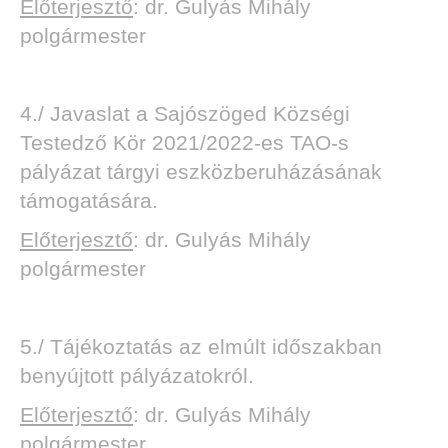
Előterjesztő
: dr. Gulyás Mihály
polgármester
4./ Javaslat a Sajószöged Községi
Testedző Kör 2021/2022-es TAO-s
pályázat tárgyi eszközberuházásának
támogatására.
Előterjesztő
: dr. Gulyás Mihály
polgármester
5./ Tájékoztatás az elmúlt időszakban
benyújtott pályázatokról.
Előterjesztő
: dr. Gulyás Mihály
polgármester