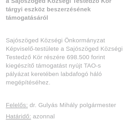
a Sajószöged Községi Testedző Kör
tárgyi eszköz beszerzésének
támogatásáról
Sajószöged Községi Önkormányzat
Képviselő-testülete a Sajószöged Községi
Testedző Kör részére 698.500 forint
kiegészítő támogatást nyújt TAO-s
pályázat keretében labdafogó háló
megépítéséhez.
Felelős:
dr. Gulyás Mihály polgármester
Határidő:
azonnal