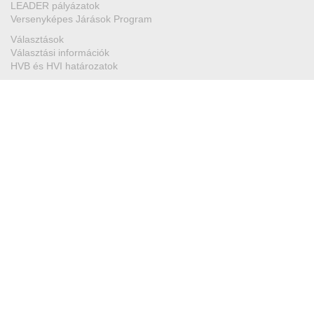
LEADER pályázatok
Versenyképes Járások Program
Választások
Választási információk
HVB és HVI határozatok