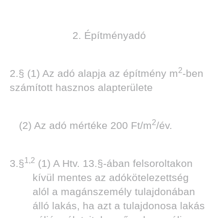
2. Építményadó
DEN
2
2.§ (1) Az adó alapja az építmény m
-ben
számított hasznos alapterülete
2
(2) Az adó mértéke 200 Ft/m
/év.
1,2
3.§
(1) A Htv. 13.§-ában felsoroltakon
kívül mentes az adókötelezettség
alól a magánszemély tulajdonában
álló lakás, ha azt a tulajdonosa lakás