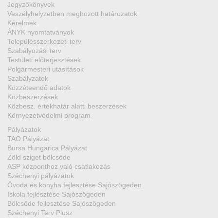
Jegyzőkönyvek
Veszélyhelyzetben meghozott határozatok
Kérelmek
ÁNYK nyomtatványok
Településszerkezeti terv
Szabályozási terv
Testületi előterjesztések
Polgármesteri utasítások
Szabályzatok
Közzéteendő adatok
Közbeszerzések
Közbesz. értékhatár alatti beszerzések
Környezetvédelmi program
Pályázatok
TAO Pályázat
Bursa Hungarica Pályázat
Zöld sziget bölcsőde
ASP központhoz való csatlakozás
Széchenyi pályázatok
Óvoda és konyha fejlesztése Sajószögeden
Iskola fejlesztése Sajószögeden
Bölcsőde fejlesztése Sajószögeden
Széchenyi Terv Plusz