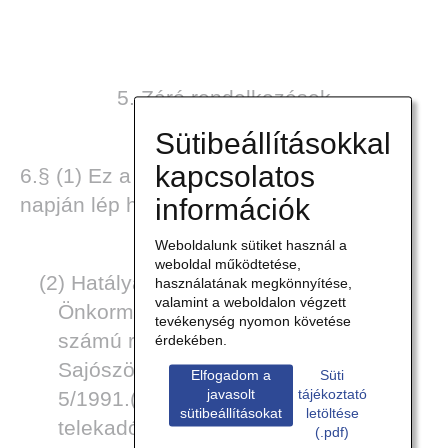
5. Záró rendelkezések
Sütibeállításokkal
kapcsolatos
6.§ (1) Ez a rendelet 2014. január 1.
információk
napján lép hatályba.
Weboldalunk sütiket használ a
weboldal működtetése,
(2) Hatályát veszti Sajószöged Község
használatának megkönnyítése,
valamint a weboldalon végzett
Önkormányzata 17/2000.(XII.28.)
tevékenység nyomon követése
számú rendelete az építményadóról,
érdekében.
Sajószöged Községi Önkormányzat
Elfogadom a
Süti
javasolt
tájékoztató
5/1991.(XII.9.) sz. rendelete a
sütibeállításokat
letöltése
telekadó bevezetéséről, valamint
(.pdf)