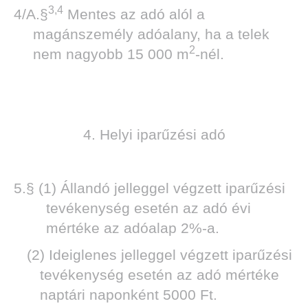
3,4
4/A.§
Mentes az adó alól a
magánszemély adóalany, ha a telek
2
nem nagyobb 15 000 m
-nél.
4. Helyi iparűzési adó
5.§ (1) Állandó jelleggel végzett iparűzési
tevékenység esetén az adó évi
mértéke az adóalap 2%-a.
(2) Ideiglenes jelleggel végzett iparűzési
tevékenység esetén az adó mértéke
naptári naponként 5000 Ft.