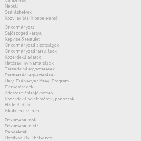
Címkereső
Naptár
Szálláshelyek
Közvilágítási hibabejelentő
Önkormányzat
Sajószöged kártya
Képviselő testület
Önkormányzati bizottságok
Önkormányzati társulások
Közérdekű adatok
Hatósági nyilvántartások
Társadalmi egyeztetések
Partnerségi egyeztetések
Helyi Esélyegyenlőségi Program
Elérhetőségek
Adatkezelési tájékoztató
Közérdekű bejelentések, panaszok
Hirdető tábla
Iskolai étkeztetés
Dokumentumok
Dokumentum tár
Rendeletek
Hatályon kívül helyezett