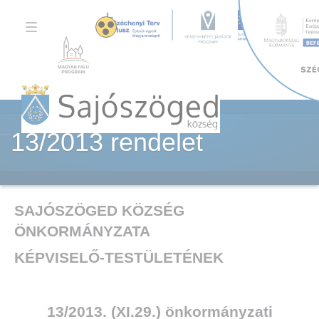
TOGGLE
NAVIGATION
13/2013 rendelet
SAJÓSZÖGED KÖZSÉG
ÖNKORMÁNYZATA
KÉPVISELŐ-TESTÜLETÉNEK
13/2013. (XI.29.) önkormányzati