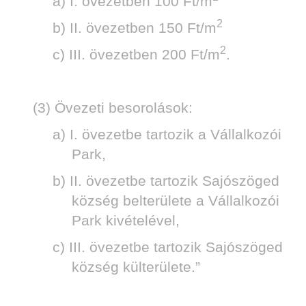
a) I. övezetben 100 Ft/m
2
b) II. övezetben 150 Ft/m
2
c) III. övezetben 200 Ft/m
.
(3) Övezeti besorolások:
a) I. övezetbe tartozik a Vállalkozói
Park,
b) II. övezetbe tartozik Sajószöged
község belterülete a Vállalkozói
Park kivételével,
c) III. övezetbe tartozik Sajószöged
község külterülete.”