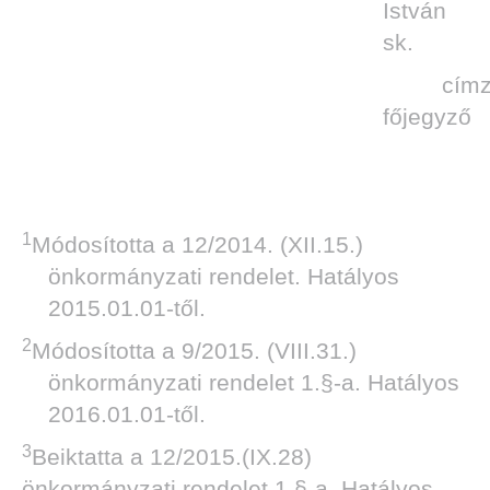
István
sk.
címz
főjegyző
1
Módosította a 12/2014. (XII.15.)
önkormányzati rendelet. Hatályos
2015.01.01-től.
2
Módosította a 9/2015. (VIII.31.)
önkormányzati rendelet 1.§-a. Hatályos
2016.01.01-től.
3
Beiktatta a 12/2015.(IX.28)
önkormányzati rendelet 1.§-a. Hatályos