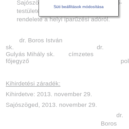
Sajószöged Önkormányzat Képviselő-
Süti beállítások módosítása
testületének 18/2002.(XII.19.) sz. KT.
rendelete a helyi iparűzési adóról.
dr. Boros István
sk. dr.
Gulyás Mihály sk. címzetes
főjegyző polgárme
Kihirdetési záradék:
Kihirdetve: 2013. november 29.
Sajószöged, 2013. november 29.
dr.
Boros