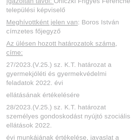
Igazoltan távol:
Orliczki Frigyes Ferencné
települési képviselő
Meghívottként jelen van
: Boros István
TOK
címzetes főjegyző
Az ülésen hozott határozatok száma,
címe:
27/2023.(V.25.) sz. K.T. határozat a
gyermekjóléti és gyermekvédelmi
feladatok 2022. évi
ellátásának értékelésére
28/2023.(V.25.) sz. K.T. határozat
személyes gondoskodást nyújtó szociális
ellátások 2022.
évi munkájának értékelése, javaslat a