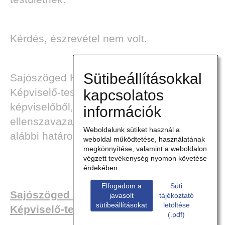
Kérdés, észrevétel nem volt.
Sütibeállításokkal
Sajószöged Községi Önkormányzat
Képviselő-testülete a jelenlévő 6
kapcsolatos
képviselőből, 6 igen szavazattal,
információk
ellenszavazat és tartózkodás nélkül az
Weboldalunk sütiket használ a
alábbi határozatot hozta:
weboldal működtetése, használatának
megkönnyítése, valamint a weboldalon
végzett tevékenység nyomon követése
érdekében.
Elfogadom a
Süti
Sajószöged Községi Önkormányzat
javasolt
tájékoztató
sütibeállításokat
letöltése
Képviselő-testülete
(.pdf)