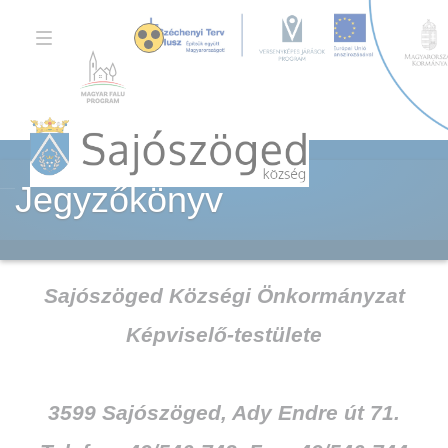
TOGGLE
NAVIGATION
Jegyzőkönyv
Sajószöged Községi Önkormányzat
Képviselő-testülete
3599 Sajószöged, Ady Endre út 71.