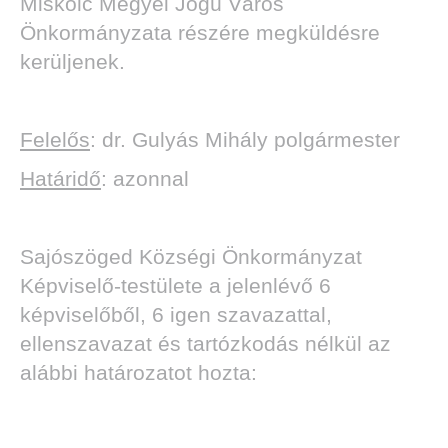
Miskolc Megyei Jogú Város
Önkormányzata részére megküldésre
kerüljenek.
Felelős
:
dr. Gulyás Mihály polgármester
Határidő
:
azonnal
Sajószöged Községi Önkormányzat
Képviselő-testülete a jelenlévő 6
képviselőből, 6 igen szavazattal,
ellenszavazat és tartózkodás nélkül az
alábbi határozatot hozta: