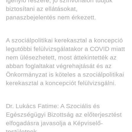
igénylő részére, jó színvonalon tudjuk
biztosítani az ellátásokat,
panaszbejelentés nem érkezett.
A szociálpolitikai kerekasztal a koncepció
legutóbbi felülvizsgálatakor a COVID miatt
nem ülésezhetett, most áttekintették az
abban foglaltakat végrehajtását és az
Önkormányzat is köteles a szociálpolitikai
kerekasztal a koncepciót felülvizsgálni.
Dr. Lukács Fatime: A Szociális és
Egészségügyi Bizottság az előterjesztést
elfogadásra javasolja a Képviselő-
testületnek.