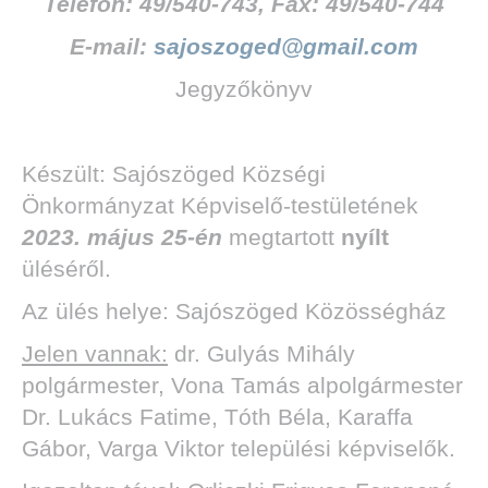
Telefon: 49/540-743, Fax: 49/540-744
E-mail:
sajoszoged@gmail.com
Jegyzőkönyv
Készült: Sajószöged Községi
Önkormányzat Képviselő-testületének
2023. május 25-én
megtartott
nyílt
üléséről.
Az ülés helye: Sajószöged Közösségház
Jelen vannak:
dr. Gulyás Mihály
polgármester, Vona Tamás alpolgármester
Dr. Lukács Fatime, Tóth Béla, Karaffa
Gábor, Varga Viktor települési képviselők.