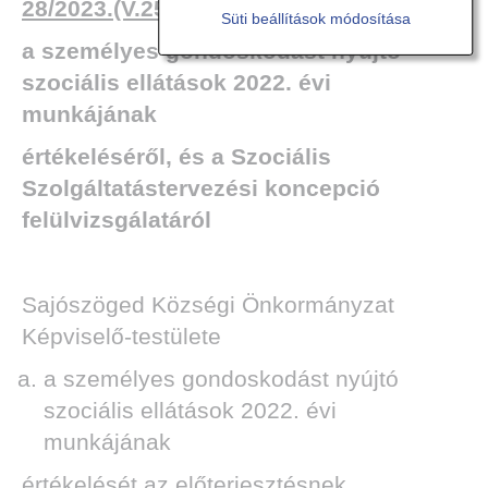
28/2023.(V.25.) határozata
Süti beállítások módosítása
a személyes gondoskodást nyújtó
szociális ellátások 2022. évi
munkájának
értékeléséről, és a Szociális
Szolgáltatástervezési koncepció
felülvizsgálatáról
Sajószöged Községi Önkormányzat
Képviselő-testülete
a személyes gondoskodást nyújtó
szociális ellátások 2022. évi
munkájának
értékelését az előterjesztésnek