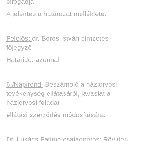
elfogadja.
A jelentés a határozat melléklete.
Felelős:
dr. Boros István címzetes
főjegyző
Határidő:
azonnal
6./Napirend:
Beszámoló a háziorvosi
tevékenység ellátásáról, javaslat a
háziorvosi feladat
ellátási szerződés módosítására.
Dr. Lukács Fatime
családorvos: Röviden