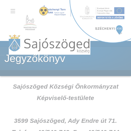
TOGGLE
NAVIGATION
Jegyzőkönyv
Sajószöged Községi Önkormányzat
Képviselő-testülete
3599 Sajószöged, Ady Endre út 71.