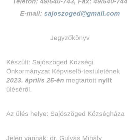
Telefon: 49/540-743, Fax: 49/540-744
E-mail:
sajoszoged@gmail.com
Jegyzőkönyv
Készült: Sajószöged Községi
Önkormányzat Képviselő-testületének
2023. április 25-én
megtartott
nyílt
üléséről.
Az ülés helye: Sajószöged Községháza
Jelen vannak:
dr. Gulyás Mihály