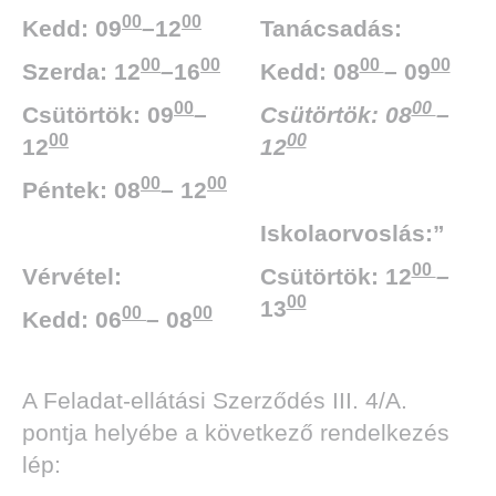
00
00
Kedd: 09
–12
Tanácsadás:
00
00
00
00
Szerda: 12
–16
Kedd: 08
– 09
00
00
Csütörtök: 09
–
Csütörtök: 08
–
00
00
12
12
00
00
Péntek: 08
– 12
Iskolaorvoslás:”
00
Vérvétel:
Csütörtök: 12
–
00
13
00
00
Kedd: 06
– 08
A Feladat-ellátási Szerződés III. 4/A.
pontja helyébe a következő rendelkezés
lép: