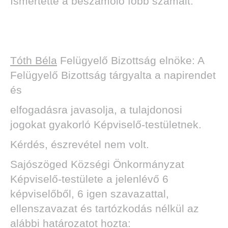
Ismertette a beszámoló főbb számait.
Tóth Béla
Felügyelő Bizottság elnöke: A
Felügyelő Bizottság tárgyalta a napirendet
és
elfogadásra javasolja, a tulajdonosi
jogokat gyakorló Képviselő-testületnek.
Kérdés, észrevétel nem volt.
Sajószöged Községi Önkormányzat
Képviselő-testülete a jelenlévő 6
képviselőből, 6 igen szavazattal,
ellenszavazat és tartózkodás nélkül az
alábbi határozatot hozta: