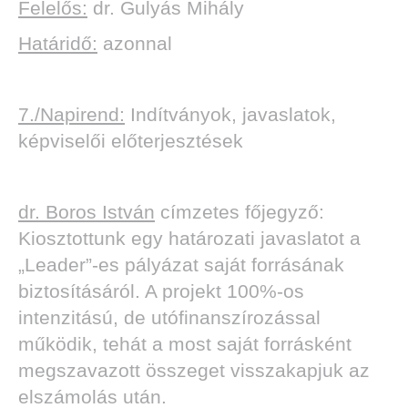
Felelős:
dr. Gulyás Mihály
Határidő:
azonnal
7./Napirend:
Indítványok, javaslatok,
képviselői előterjesztések
dr. Boros István
címzetes főjegyző:
Kiosztottunk egy határozati javaslatot a
„Leader”-es pályázat saját forrásának
biztosításáról. A projekt 100%-os
intenzitású, de utófinanszírozással
működik, tehát a most saját forrásként
megszavazott összeget visszakapjuk az
elszámolás után.