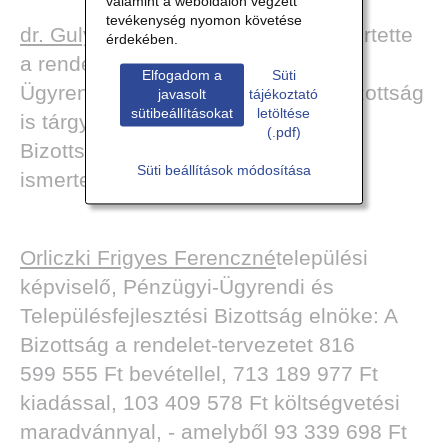
valamint a weboldalon végzett
tevékenység nyomon követése
dr. Gulyás Mihály
polgármesterismertette
érdekében.
a rendelet-tervezetet. A Pénzügyi-
Elfogadom a
Süti
Ügyrendi és Településfejlesztési Bizottság
javasolt
tájékoztató
sütibeállításokat
letöltése
is tárgyalta anapirendet, felkérem a
(.pdf)
Bizottság elnökasszonyát, hogy
Süti beállítások módosítása
ismertesse a Bizottság álláspontját.
Orliczki
Frigyes Ferenczné
települési
képviselő, Pénzügyi-Ügyrendi és
Településfejlesztési Bizottság elnöke: A
Bizottság a rendelet-tervezetet 816
599 555 Ft bevétellel, 713 189 977 Ft
kiadással, 103 409 578 Ft költségvetési
maradvánnyal, - amelyből 93 339 698 Ft