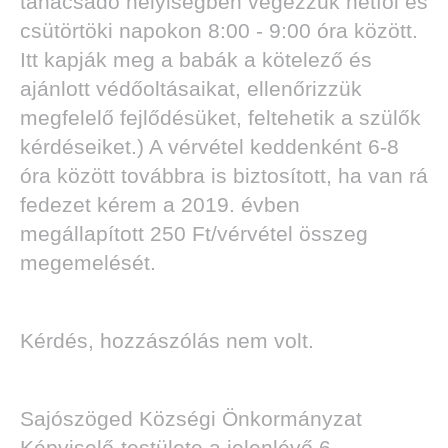
tanácsadó helyiségben végezzük hétfői és
csütörtöki napokon 8:00 - 9:00 óra között.
Itt kapják meg a babák a kötelező és
ajánlott védőoltásaikat, ellenőrizzük
megfelelő fejlődésüket, feltehetik a szülők
kérdéseiket.) A vérvétel keddenként 6-8
óra között továbbra is biztosított, ha van rá
fedezet kérem a 2019. évben
megállapított 250 Ft/vérvétel összeg
megemelését.
Kérdés, hozzászólás nem volt.
Sajószöged Községi Önkormányzat
Képviselő-testülete a jelenlévő 6