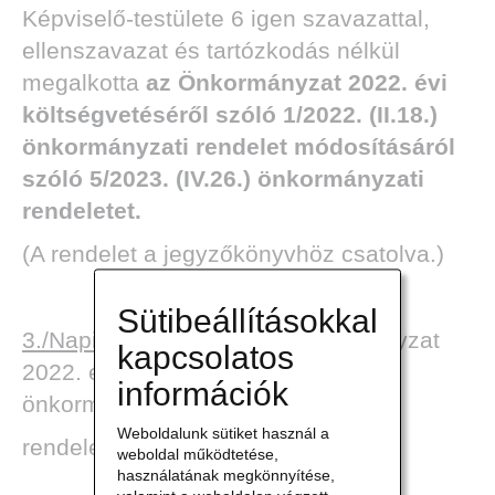
Képviselő-testülete 6 igen szavazattal,
ellenszavazat és tartózkodás nélkül
megalkotta
az Önkormányzat 2022. évi
költségvetéséről szóló 1/2022. (II.18.)
önkormányzati rendelet módosításáról
szóló 5/2023. (IV.26.) önkormányzati
rendeletet.
(A rendelet a jegyzőkönyvhöz csatolva.)
Sütibeállításokkal
3./Napirend:
Javaslat az Önkormányzat
kapcsolatos
2022. évi zárszámadásáról szóló
információk
önkormányzati
Weboldalunk sütiket használ a
rendelet elfogadására.
weboldal működtetése,
használatának megkönnyítése,