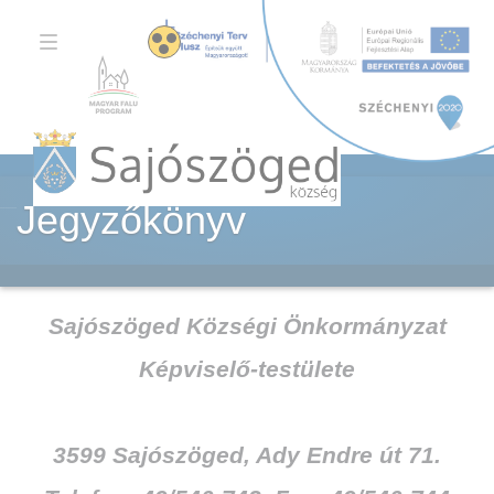
TOGGLE
NAVIGATION
Jegyzőkönyv
Sajószöged Községi Önkormányzat
Képviselő-testülete
3599 Sajószöged, Ady Endre út 71.