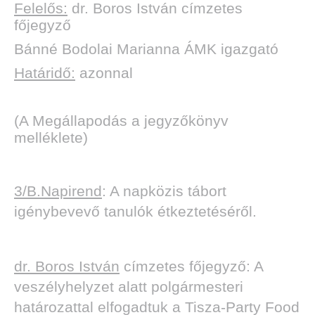
Felelős:
dr. Boros István címzetes
főjegyző
Bánné Bodolai Marianna ÁMK igazgató
Határidő:
azonnal
(A Megállapodás a jegyzőkönyv
melléklete)
3/B.Napirend
: A napközis tábort
igénybevevő tanulók étkeztetéséről.
dr. Boros István
címzetes főjegyző: A
veszélyhelyzet alatt polgármesteri
határozattal elfogadtuk a Tisza-Party Food