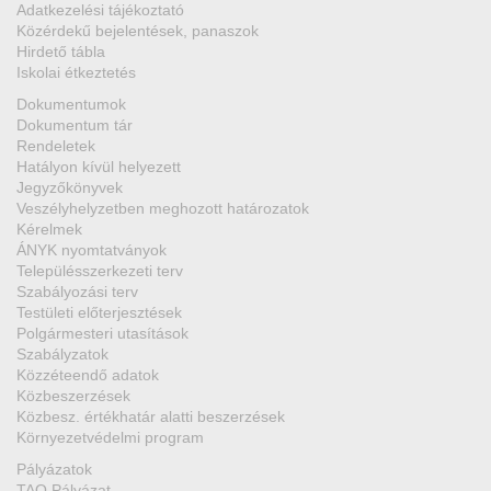
Adatkezelési tájékoztató
Közérdekű bejelentések, panaszok
Hirdető tábla
Iskolai étkeztetés
Dokumentumok
Dokumentum tár
Rendeletek
Hatályon kívül helyezett
Jegyzőkönyvek
Veszélyhelyzetben meghozott határozatok
Kérelmek
ÁNYK nyomtatványok
Településszerkezeti terv
Szabályozási terv
Testületi előterjesztések
Polgármesteri utasítások
Szabályzatok
Közzéteendő adatok
Közbeszerzések
Közbesz. értékhatár alatti beszerzések
Környezetvédelmi program
Pályázatok
TAO Pályázat