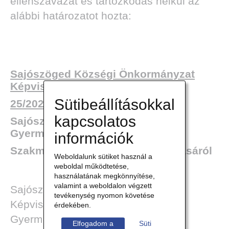
ellenszavazat és tartózkodás nélkül az
alábbi határozatot hozta:
Sajószöged Községi Önkormányzat
Képviselő-testülete
Sütibeállításokkal
25/2020.(VI.25.) határozata
kapcsolatos
Sajószöged község Család- és
Gyermekjóléti Szolgálata
információk
Szakmai programjának jóváhagyásáról
Weboldalunk sütiket használ a
weboldal működtetése,
használatának megkönnyítése,
valamint a weboldalon végzett
Sajószöged Községi Önkormányzat
tevékenység nyomon követése
Képviselő-testülete a Család- és
érdekében.
Gyermekjóléti Szolgálata Szakmai
Elfogadom a
Süti