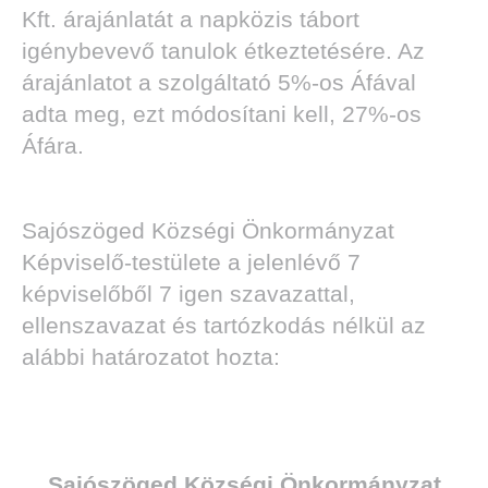
Kft. árajánlatát a napközis tábort
igénybevevő tanulok étkeztetésére. Az
árajánlatot a szolgáltató 5%-os Áfával
adta meg, ezt módosítani kell, 27%-os
Áfára.
Sajószöged Községi Önkormányzat
Képviselő-testülete a jelenlévő 7
képviselőből 7 igen szavazattal,
ellenszavazat és tartózkodás nélkül az
alábbi határozatot hozta:
Sajószöged Községi Önkormányzat