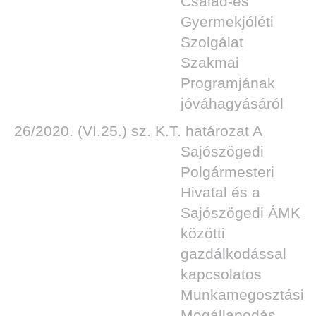
Család-és
Gyermekjóléti
Szolgálat
Szakmai
DEN
Programjának
jóváhagyásáról
26/2020. (VI.25.) sz. K.T. határozat A
Sajószögedi
Polgármesteri
Hivatal és a
Sajószögedi ÁMK
közötti
gazdálkodással
kapcsolatos
Munkamegosztási
Megállapodás