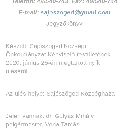
Telefon: 49/540-743, Fax: 49/540-744
E-mail:
sajoszoged@gmail.com
Jegyzőkönyv
Készült: Sajószöged Községi
Önkormányzat Képviselő-testületének
2020. június 25-én megtartott nyílt
üléséről.
Az ülés helye: Sajószöged Községháza
Jelen vannak:
dr. Gulyás Mihály
polgármester, Vona Tamás