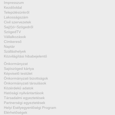
Impresszum
Kezdőoldal
Településünkről
Lakosságszám
Civil szervezetek
Saj(t)ó~Szögedről
SzögedTV
Vállalkozások
Címkereső
Naptár
Szálláshelyek
Közvilágítási hibabejelentő
Önkormányzat
Sajószöged kártya
Képviselő testület
Önkormányzati bizottságok
Önkormányzati társulások
Közérdekű adatok
Hatósági nyilvántartások
Társadalmi egyeztetések
Partnerségi egyeztetések
Helyi Esélyegyenlőségi Program
Elérhetőségek