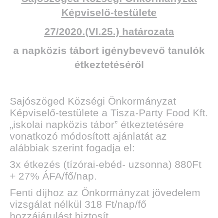
Képviselő-testülete
27/2020.(VI.25.) határozata
a napközis tábort igénybevevő tanulók
étkeztetéséről
Sajószöged Községi Önkormányzat
Képviselő-testülete a Tisza-Party Food Kft.
„iskolai napközis tábor” étkeztetésére
vonatkozó módosított ajánlatát az
alábbiak szerint fogadja el:
3x étkezés (tízórai-ebéd- uzsonna) 880Ft
+ 27% ÁFA/fő/nap.
Fenti díjhoz az Önkormányzat jövedelem
vizsgálat nélkül 318 Ft/nap/fő
hozzájárulást biztosít.