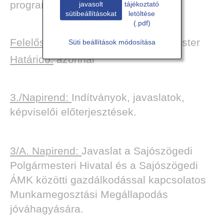
programját 2020. évre elfogadja.
javasolt
tájékoztató
sütibeállításokat
letöltése
(.pdf)
Felelős:
dr. Gulyás Mihály polgármester
Süti beállítások módosítása
Határidő:
azonnal
3./Napirend:
Indítványok, javaslatok,
képviselői előterjesztések.
3/A. Napirend:
Javaslat a Sajószögedi
Polgármesteri Hivatal és a Sajószögedi
ÁMK közötti gazdálkodással kapcsolatos
Munkamegosztási Megállapodás
jóváhagyására.