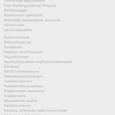
Partnerségi egyeztetések
Helyi Esélyegyenlőségi Program
Elérhetőségek
Adatkezelési tájékoztató
Közérdekű bejelentések, panaszok
Hirdető tábla
Iskolai étkeztetés
Dokumentumok
Dokumentum tár
Rendeletek
Hatályon kívül helyezett
Jegyzőkönyvek
Veszélyhelyzetben meghozott határozatok
Kérelmek
ÁNYK nyomtatványok
Településszerkezeti terv
Szabályozási terv
Testületi előterjesztések
Polgármesteri utasítások
Szabályzatok
Közzéteendő adatok
Közbeszerzések
Közbesz. értékhatár alatti beszerzések