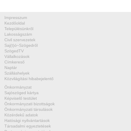
Impresszum
Kezdőoldal
Településünkről
Lakosságszám
Civil szervezetek
Saj(t)ó~Szögedről
SzögedTV
Vállalkozások
Címkereső
Naptár
Szálláshelyek
Közvilágítási hibabejelentő
Önkormányzat
Sajószöged kártya
Képviselő testület
Önkormányzati bizottságok
Önkormányzati társulások
Közérdekű adatok
Hatósági nyilvántartások
Társadalmi egyeztetések