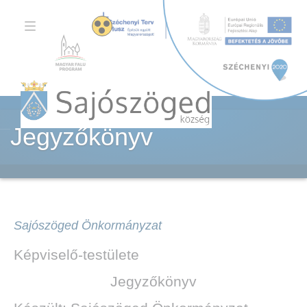
TOGGLE
NAVIGATION
Jegyzőkönyv
Sajószöged Önkormányzat
Képviselő-testülete
Jegyzőkönyv