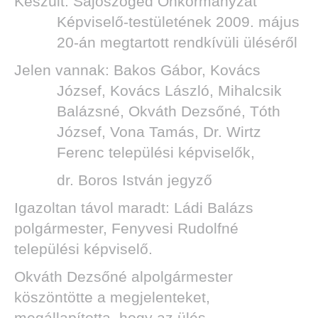
Készült: Sajószöged Önkormányzat
Képviselő-testületének 2009. május
20-án megtartott rendkívüli üléséről
Jelen vannak: Bakos Gábor, Kovács
József, Kovács László, Mihalcsik
Balázsné, Okváth Dezsőné, Tóth
József, Vona Tamás, Dr. Wirtz
Ferenc települési képviselők,
dr. Boros István jegyző
Igazoltan távol maradt: Ládi Balázs
polgármester, Fenyvesi Rudolfné
települési képviselő.
Okváth Dezsőné alpolgármester
köszöntötte a megjelenteket,
megállapította, hogy az ülés