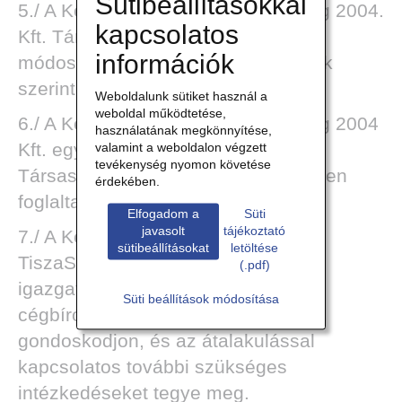
Sütibeállításokkal
5./ A Képviselő-testület a TiszaSzolg 2004.
kapcsolatos
Kft. Társasági Szerződésének
információk
módosítását a mellékletben foglaltak
szerint elfogadni javasolja.
Weboldalunk sütiket használ a
weboldal működtetése,
6./ A Képviselő-testület a TiszaSzolg 2004
használatának megkönnyítése,
Kft. egységes szerkezetbe foglalt
valamint a weboldalon végzett
tevékenység nyomon követése
Társasági Szerződését a mellékletben
érdekében.
foglaltak szerint elfogadni javasolja.
Elfogadom a
Süti
javasolt
tájékoztató
7./ A Képviselő-testület felkéri a
sütibeállításokat
letöltése
TiszaSzolg 2004 Kft. ügyvezető
(.pdf)
igazgatóját, hogy a változások
Süti beállítások módosítása
cégbírósági bejegyeztetéséről
gondoskodjon, és az átalakulással
kapcsolatos további szükséges
intézkedéseket tegye meg.