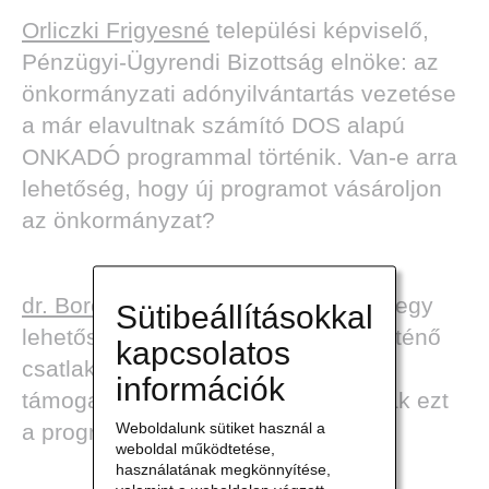
Orliczki Frigyesné
települési képviselő,
Pénzügyi-Ügyrendi Bizottság elnöke: az
önkormányzati adónyilvántartás vezetése
a már elavultnak számító DOS alapú
ONKADÓ programmal történik. Van-e arra
lehetőség, hogy új programot vásároljon
az önkormányzat?
dr. Boros István
címzetes főjegyző: egy
Sütibeállításokkal
lehetőség lett volna, az ASP-hez történő
kapcsolatos
csatlakozás, de ezt a Kincstár nem
információk
támogatta, minden önkormányzatnak ezt
a programot kell használnia.
Weboldalunk sütiket használ a
weboldal működtetése,
használatának megkönnyítése,