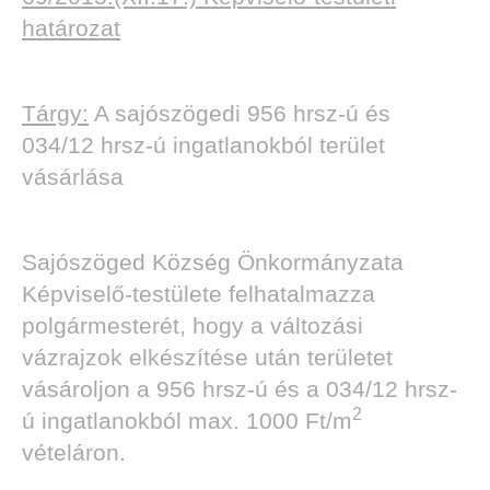
határozat
Tárgy:
A sajószögedi 956 hrsz-ú és
034/12 hrsz-ú ingatlanokból terület
vásárlása
Sajószöged Község Önkormányzata
Képviselő-testülete felhatalmazza
polgármesterét, hogy a változási
vázrajzok elkészítése után területet
vásároljon a 956 hrsz-ú és a 034/12 hrsz-
2
ú ingatlanokból max. 1000 Ft/m
vételáron.