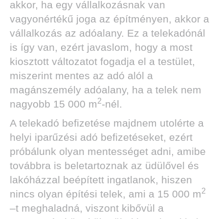
akkor, ha egy vállalkozásnak van
vagyonértékű joga az építményen, akkor a
vállalkozás az adóalany. Ez a telekadónál
is így van, ezért javaslom, hogy a most
kiosztott változatot fogadja el a testület,
miszerint mentes az adó alól a
magánszemély adóalany, ha a telek nem
2
nagyobb 15 000 m
-nél.
A telekadó befizetése majdnem utolérte a
helyi iparűzési adó befizetéseket, ezért
próbálunk olyan mentességet adni, amibe
továbbra is beletartoznak az üdülővel és
lakóházzal beépített ingatlanok, hiszen
2
nincs olyan építési telek, ami a 15 000 m
–t meghaladná, viszont kibővül a