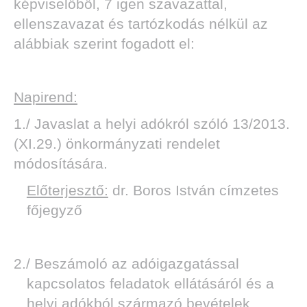
képviselőből, 7 igen szavazattal,
ellenszavazat és tartózkodás nélkül az
alábbiak szerint fogadott el:
Napirend:
1./ Javaslat a helyi adókról szóló 13/2013.
(XI.29.) önkormányzati rendelet
módosítására.
Előterjesztő:
dr. Boros István címzetes
főjegyző
2./ Beszámoló az adóigazgatással
kapcsolatos feladatok ellátásáról és a
helyi adókból származó bevételek