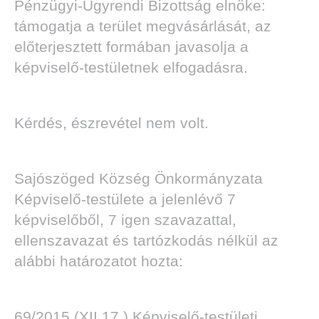
Pénzügyi-Ügyrendi Bizottság elnöke:
támogatja a terület megvásárlását, az
előterjesztett formában javasolja a
képviselő-testületnek elfogadásra.
Kérdés, észrevétel nem volt.
Sajószöged Község Önkormányzata
Képviselő-testülete a jelenlévő 7
képviselőből, 7 igen szavazattal,
ellenszavazat és tartózkodás nélkül az
alábbi határozatot hozta:
69/2015.(XII.17.) Képviselő-testületi