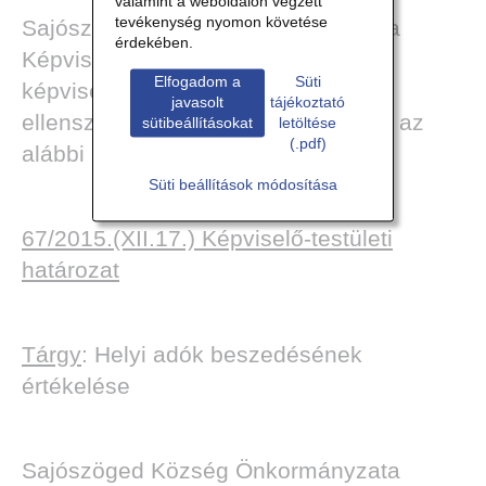
valamint a weboldalon végzett
tevékenység nyomon követése
Sajószöged Község Önkormányzata
érdekében.
Képviselő-testülete a jelenlévő 7
Elfogadom a
Süti
képviselőből, 7 igen szavazattal,
javasolt
tájékoztató
ellenszavazat és tartózkodás nélkül az
sütibeállításokat
letöltése
(.pdf)
alábbi határozatot hozta:
Süti beállítások módosítása
67/2015.(XII.17.) Képviselő-testületi
határozat
Tárgy
: Helyi adók beszedésének
értékelése
Sajószöged Község Önkormányzata