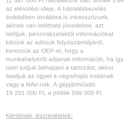
11 587 000 Ft hátralékunk van, ennek 5 év
az elévülési ideje. A hátralékkezelés
érdekében továbbra is inkasszózunk,
akinek van letiltható jövedelme, azt
letiltjuk, pénzintézetektől információkat
kérünk az adósok folyószámlájáról,
keressük az OEP-et, hogy a
munkahelyéről adjanak információt, ha így
nem tudjuk behajtani a tartozást, akkor
átadjuk az ügyet a végrehajtó irodának
vagy a NAV-nak. A gépjárműadó
19 291 000 Ft, a pótlék 588 000 Ft.
Kérdések, észrevételek: