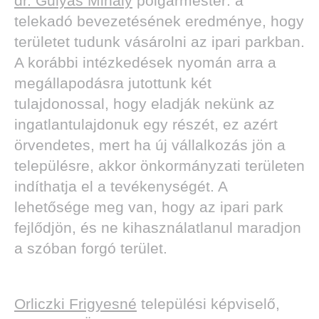
dr. Gulyás Mihály
polgármester: a
telekadó bevezetésének eredménye, hogy
területet tudunk vásárolni az ipari parkban.
A korábbi intézkedések nyomán arra a
megállapodásra jutottunk két
tulajdonossal, hogy eladják nekünk az
ingatlantulajdonuk egy részét, ez azért
örvendetes, mert ha új vállalkozás jön a
településre, akkor önkormányzati területen
indíthatja el a tevékenységét. A
lehetősége meg van, hogy az ipari park
fejlődjön, és ne kihasználatlanul maradjon
a szóban forgó terület.
Orliczki Frigyesné
települési képviselő,