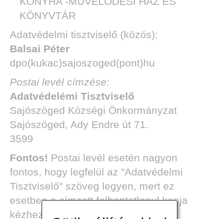
KONYHA -MŰVELŐDÉSI HÁZ ÉS
KÖNYVTÁR
Adatvédelmi tisztviselő (közös):
Balsai Péter
dpo(kukac)sajoszoged(pont)hu
Postai levél címzése:
Adatvédelémi Tisztviselő
Sajószöged Községi Önkormányzat
Sajószöged, Ady Endre út 71.
3599
Fontos!
Postai levél esetén nagyon
fontos, hogy legfelül az "Adatvédelmi
Tisztviselő" szöveg legyen, mert ez
esetben a címzett felbontatlanul kapja
kézhez!