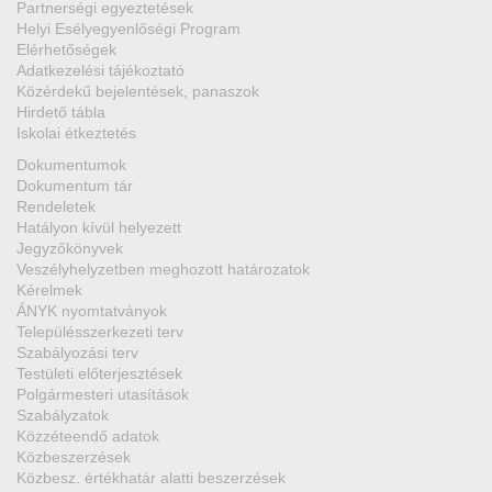
Partnerségi egyeztetések
Helyi Esélyegyenlőségi Program
Elérhetőségek
Adatkezelési tájékoztató
Közérdekű bejelentések, panaszok
Hirdető tábla
DEN
Iskolai étkeztetés
Dokumentumok
Dokumentum tár
Rendeletek
Hatályon kívül helyezett
Jegyzőkönyvek
Veszélyhelyzetben meghozott határozatok
Kérelmek
ÁNYK nyomtatványok
Településszerkezeti terv
Szabályozási terv
Testületi előterjesztések
Polgármesteri utasítások
Szabályzatok
Közzéteendő adatok
Közbeszerzések
Közbesz. értékhatár alatti beszerzések