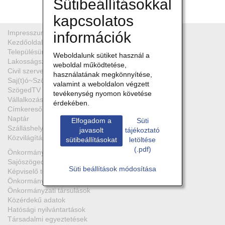
Sütibeállításokkal
kapcsolatos
Impresszum
információk
Kezdőoldal
TOK
Településünkről
Weboldalunk sütiket használ a
Lakosságszám
weboldal működtetése,
Civil szervezetek
használatának megkönnyítése,
Saj(t)ó~Szögedről
valamint a weboldalon végzett
SzögedTV
tevékenység nyomon követése
Vállalkozások
érdekében.
Címkereső
Naptár
Elfogadom a
Süti
Szálláshelyek
javasolt
tájékoztató
Közvilágítási hibabejelentő
sütibeállításokat
letöltése
(.pdf)
Önkormányzat
Sajószöged kártya
Süti beállítások módosítása
Képviselő testület
Önkormányzati bizottságok
Önkormányzati társulások
Közérdekű adatok
Hatósági nyilvántartások
Társadalmi egyeztetések