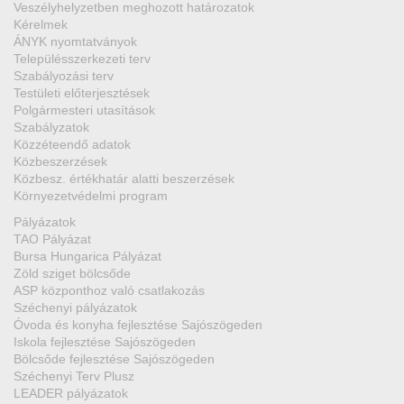
Veszélyhelyzetben meghozott határozatok
Kérelmek
ÁNYK nyomtatványok
Településszerkezeti terv
Szabályozási terv
Testületi előterjesztések
Polgármesteri utasítások
Szabályzatok
Közzéteendő adatok
Közbeszerzések
Közbesz. értékhatár alatti beszerzések
Környezetvédelmi program
Pályázatok
TAO Pályázat
Bursa Hungarica Pályázat
Zöld sziget bölcsőde
ASP központhoz való csatlakozás
Széchenyi pályázatok
Óvoda és konyha fejlesztése Sajószögeden
Iskola fejlesztése Sajószögeden
Bölcsőde fejlesztése Sajószögeden
Széchenyi Terv Plusz
LEADER pályázatok