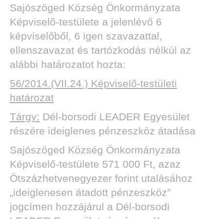
Sajószöged Község Önkormányzata
Képviselő-testülete a jelenlévő 6
képviselőből, 6 igen szavazattal,
ellenszavazat és tartózkodás nélkül az
alábbi határozatot hozta:
56/2014.(VII.24.) Képviselő-testületi
határozat
Tárgy:
Dél-borsodi LEADER Egyesület
részére ideiglenes pénzeszköz átadása
Sajószöged Község Önkormányzata
Képviselő-testülete 571 000 Ft, azaz
Ötszázhetvenegyezer forint utalásához
„ideiglenesen átadott pénzeszköz”
jogcímen hozzájárul a Dél-borsodi