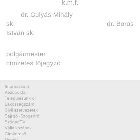
k.m.f.
dr. Gulyás Mihály
sk. dr. Boros
István sk.
polgármester
címzetes főjegyző
Impresszum
Kezdőoldal
Településünkről
Lakosságszám
Civil szervezetek
Saj(t)ó~Szögedről
SzögedTV
Vállalkozások
Címkereső
Naptár