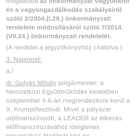
megalkotta
az önkormányzat vagyonáról
és a vagyongazdálkodás szabályairól
szóló 2/2004.(I.29.) önkormányzati
rendelete módosításáról szóló 7/2014.
(VII.24.) önkormányzati rendeletét.
(A rendelet a jegyzőkönyvhöz csatolva.)
3. Napirend:
a./
dr. Gulyás Mihály
polgármester: a
Nemzetközi Együttműködés keretében
szeptember 5-6-án megrendezésre kerül a
X. Krumplifesztivál. Mivel a pályázat
utófinanszírozott, a LEADER az étkezés
előfinanszírozásához ideiglenes
pénzeszköz átadását kéri az