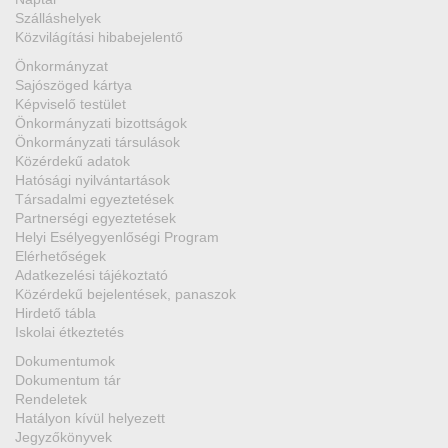
Szálláshelyek
Közvilágítási hibabejelentő
Önkormányzat
Sajószöged kártya
Képviselő testület
Önkormányzati bizottságok
Önkormányzati társulások
Közérdekű adatok
Hatósági nyilvántartások
Társadalmi egyeztetések
Partnerségi egyeztetések
Helyi Esélyegyenlőségi Program
Elérhetőségek
Adatkezelési tájékoztató
Közérdekű bejelentések, panaszok
Hirdető tábla
Iskolai étkeztetés
Dokumentumok
Dokumentum tár
Rendeletek
Hatályon kívül helyezett
Jegyzőkönyvek