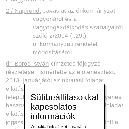
2./ Napirend:
Javaslat az önkormányzat
vagyonáról és a
vagyongazdálkodás szabályairól
szóló 2/2004.(I.29.)
önkormányzati rendelet
módosításáról
dr. Boros István
címzetes főjegyző
részletesen ismertette az előterjesztést.
2013. januárjától az oktatási feladat
ellátása állami irányítás alá került. A
Sütibeállításokkal
település lélekszámától függően ingyenes
használatba kellett adni az oktatási feladat
kapcsolatos
ellátására az iskola épületét, ezt
információk
jogszabály írja elő és szerződést kötött a
Weboldalunk sütiket használ a