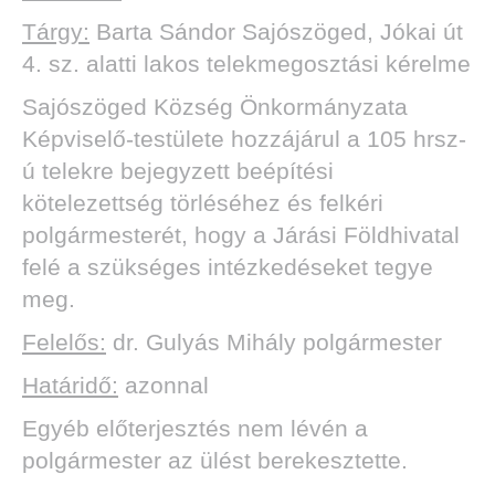
Tárgy:
Barta Sándor Sajószöged, Jókai út
4. sz. alatti lakos telekmegosztási kérelme
Sajószöged Község Önkormányzata
Képviselő-testülete hozzájárul a 105 hrsz-
ú telekre bejegyzett beépítési
kötelezettség törléséhez és felkéri
polgármesterét, hogy a Járási Földhivatal
felé a szükséges intézkedéseket tegye
meg.
Felelős:
dr. Gulyás Mihály polgármester
Határidő:
azonnal
Egyéb előterjesztés nem lévén a
polgármester az ülést berekesztette.