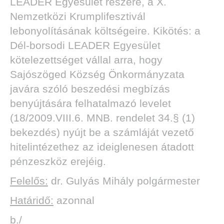
LEADER Egyesület részére, a X.
Nemzetközi Krumplifesztivál
lebonyolításának költségeire. Kikötés: a
Dél-borsodi LEADER Egyesület
kötelezettséget vállal arra, hogy
Sajószöged Község Önkormányzata
javára szóló beszedési megbízás
benyújtására felhatalmazó levelet
(18/2009.VIII.6. MNB. rendelet 34.§ (1)
bekezdés) nyújt be a számláját vezető
hitelintézethez az ideiglenesen átadott
pénzeszköz erejéig.
Felelős:
dr. Gulyás Mihály polgármester
Határidő:
azonnal
b./