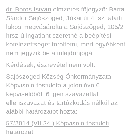
dr. Boros István
címzetes főjegyző: Barta
Sándor Sajószöged, Jókai út 4. sz. alatti
lakos megvásárolta a Sajószöged, 105/2
hrsz-ú ingatlant szeretné a beépítési
kötelezettséget töröltetni, mert egyébként
nem jegyzik be a tulajdonjogát.
Kérdések, észrevétel nem volt.
Sajószöged Község Önkormányzata
Képviselő-testülete a jelenlévő 6
képviselőből, 6 igen szavazattal,
ellenszavazat és tartózkodás nélkül az
alábbi határozatot hozta:
57/2014.(VII.24.) Képviselő-testületi
határozat