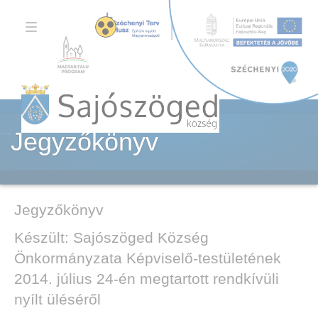
TOGGLE
NAVIGATION
Jegyzőkönyv
Jegyzőkönyv
Készült: Sajószöged Község
Önkormányzata Képviselő-testületének
2014. július 24-én megtartott rendkívüli
nyílt üléséről