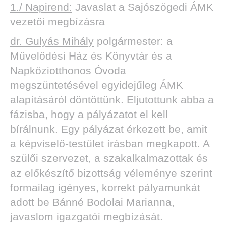
1./ Napirend:
Javaslat a Sajószögedi ÁMK
vezetői megbízásra
dr. Gulyás Mihály
polgármester: a
Művelődési Ház és Könyvtár és a
Napköziotthonos Óvoda
megszüntetésével egyidejűleg ÁMK
alapításáról döntöttünk. Eljutottunk abba a
fázisba, hogy a pályázatot el kell
bírálnunk. Egy pályázat érkezett be, amit
a képviselő-testület írásban megkapott. A
szülői szervezet, a szakalkalmazottak és
az előkészítő bizottság véleménye szerint
formailag igényes, korrekt pályamunkát
adott be Bánné Bodolai Marianna,
javaslom igazgatói megbízását.