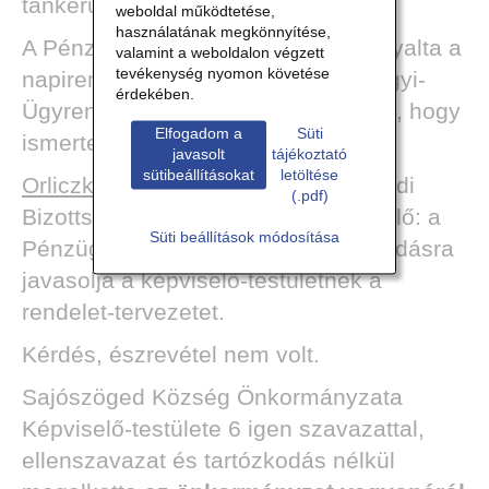
tankerület és az önkormányzat.
weboldal működtetése,
használatának megkönnyítése,
A Pénzügyi-Ügyrendi Bizottság tárgyalta a
valamint a weboldalon végzett
tevékenység nyomon követése
napirendi pontot, felkérem a Pénzügyi-
érdekében.
Ügyrendi Bizottság elnök asszonyát, hogy
Elfogadom a
Süti
ismertesse a Bizottság álláspontját.
javasolt
tájékoztató
sütibeállításokat
letöltése
Orliczki Frigyesné
Pénzügyi-Ügyrendi
(.pdf)
Bizottság elnöke, települési képviselő: a
Süti beállítások módosítása
Pénzügyi-Ügyrendi Bizottság elfogadásra
javasolja a képviselő-testületnek a
rendelet-tervezetet.
Kérdés, észrevétel nem volt.
Sajószöged Község Önkormányzata
Képviselő-testülete 6 igen szavazattal,
ellenszavazat és tartózkodás nélkül