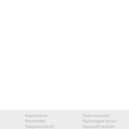
Impresszum
Önkormányzat
Kezdőoldal
Sajószöged kártya
Településünkről
Képviselő testület