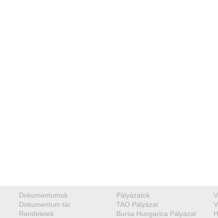
Dokumentumok
Pályázatok
V
Dokumentum tár
TAO Pályázat
V
Rendeletek
Bursa Hungarica Pályázat
H