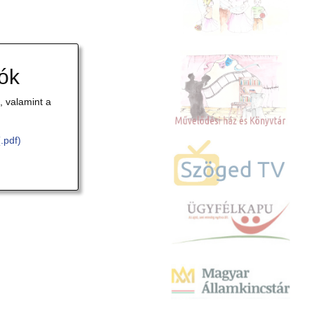
iók
 valamint a
(.pdf)