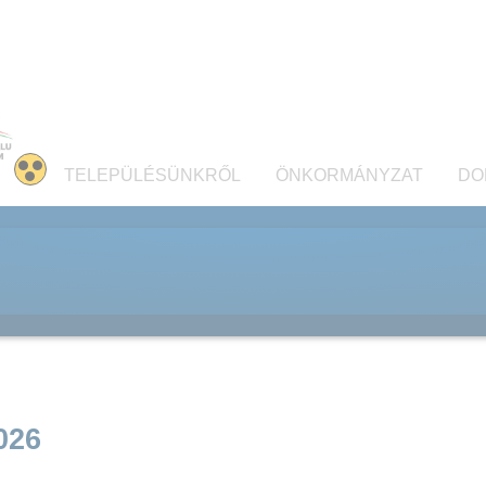
TELEPÜLÉSÜNKRŐL
ÖNKORMÁNYZAT
DO
026