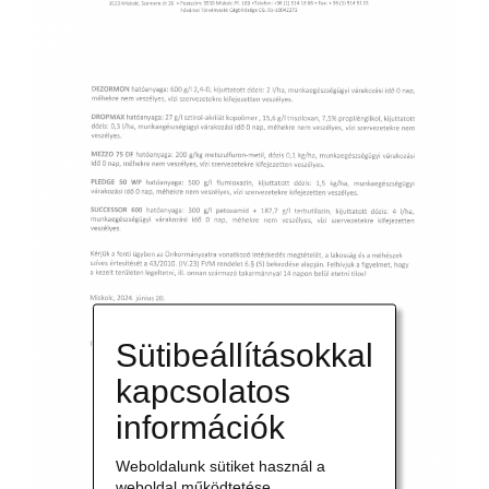
TOK
Sütibeállításokkal
kapcsolatos
információk
Weboldalunk sütiket használ a
weboldal működtetése,