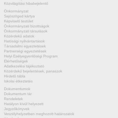
Közvilágítási hibabejelentő
Önkormányzat
Sajószöged kártya
Képviselő testület
Önkormányzati bizottságok
Önkormányzati társulások
Közérdekű adatok
Hatósági nyilvántartások
Társadalmi egyeztetések
Partnerségi egyeztetések
Helyi Esélyegyenlőségi Program
Elérhetőségek
Adatkezelési tájékoztató
Közérdekű bejelentések, panaszok
Hirdető tábla
Iskolai étkeztetés
Dokumentumok
Dokumentum tár
Rendeletek
Hatályon kívül helyezett
Jegyzőkönyvek
Veszélyhelyzetben meghozott határozatok