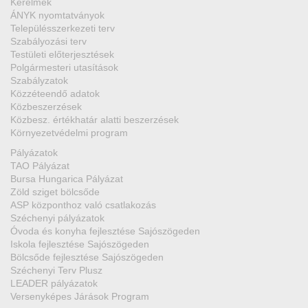
Kérelmek
ÁNYK nyomtatványok
Településszerkezeti terv
Szabályozási terv
Testületi előterjesztések
Polgármesteri utasítások
Szabályzatok
Közzéteendő adatok
Közbeszerzések
Közbesz. értékhatár alatti beszerzések
Környezetvédelmi program
Pályázatok
TAO Pályázat
Bursa Hungarica Pályázat
Zöld sziget bölcsőde
ASP központhoz való csatlakozás
Széchenyi pályázatok
Óvoda és konyha fejlesztése Sajószögeden
Iskola fejlesztése Sajószögeden
Bölcsőde fejlesztése Sajószögeden
Széchenyi Terv Plusz
LEADER pályázatok
Versenyképes Járások Program