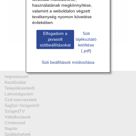
használatának megkönnyítése,
valamint a weboldalon végzett
tevékenység nyomon követése
érdekében.
Elfogadom a
Süti
DEN
javasolt
tájékoztató
sütibeállításokat
letöltése
Vissza
(.pdf)
Süti beállítások módosítása
Impresszum
Kezdőoldal
Településünkről
Lakosságszám
Civil szervezetek
Saj(t)ó~Szögedről
SzögedTV
Vállalkozások
Címkereső
Naptár
Szálláshelyek