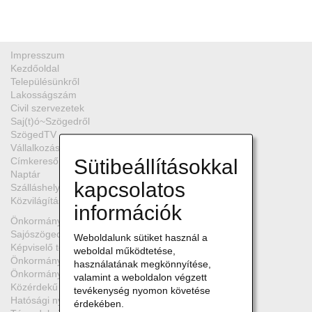
Impresszum
Kezdőoldal
Településünkről
Lakosságszám
Civil szervezetek
Saj(t)ó~Szögedről
SzögedTV
Vállalkozások
Sütibeállításokkal
Címkereső
Naptár
kapcsolatos
Szálláshelyek
Közvilágítási hibabejelentő
információk
Önkormányzat
Sajószöged kártya
Weboldalunk sütiket használ a
Képviselő testület
weboldal működtetése,
Önkormányzati bizottságok
használatának megkönnyítése,
Önkormányzati társulások
valamint a weboldalon végzett
Közérdekű adatok
tevékenység nyomon követése
Hatósági nyilvántartások
érdekében.