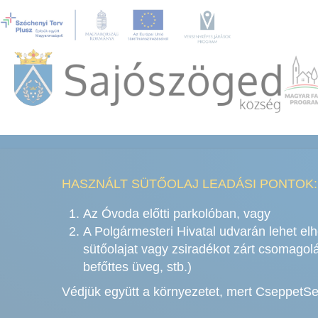
HASZNÁLT SÜTŐOLAJ LEADÁSI PONTOK:
Az Óvoda előtti parkolóban, vagy
A Polgármesteri Hivatal udvarán lehet elh
sütőolajat vagy zsiradékot zárt csomago
befőttes üveg, stb.)
Védjük együtt a környezetet, mert CseppetS