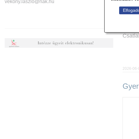
vekony.laszlo@nak.hu
Elfogado
Csatl
2026-06-
Gyer