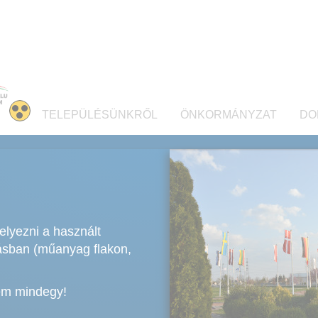
TELEPÜLÉSÜNKRŐL
ÖNKORMÁNYZAT
DO
elyezni a használt
lásban (műanyag flakon,
em mindegy!