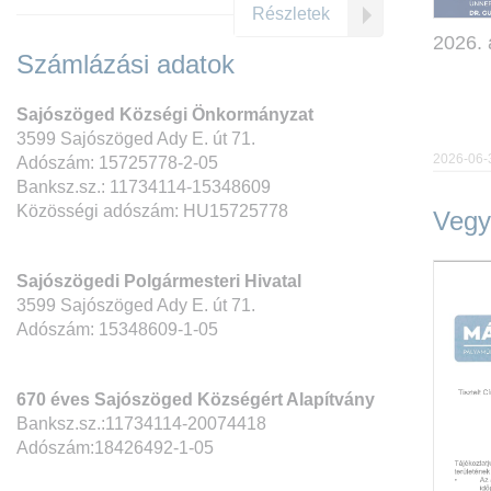
Részletek
2026. 
Számlázási adatok
Sajószöged Községi Önkormányzat
3599 Sajószöged Ady E. út 71.
2026-06-
Adószám: 15725778-2-05
Banksz.sz.: 11734114-15348609
Közösségi adószám: HU15725778
Vegy
Sajószögedi Polgármesteri Hivatal
3599 Sajószöged Ady E. út 71.
Adószám: 15348609-1-05
670 éves Sajószöged Községért Alapítvány
Banksz.sz.:11734114-20074418
Adószám:18426492-1-05