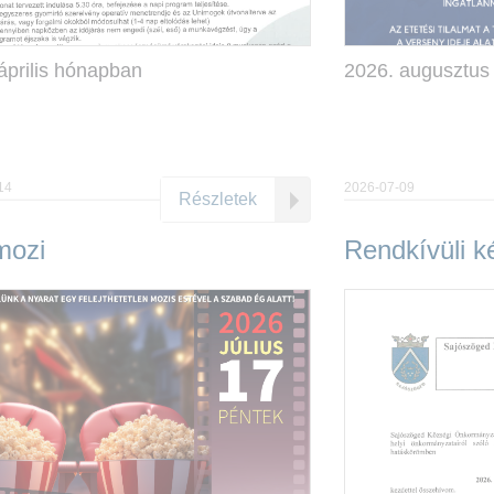
április hónapban
2026. augusztus 
14
2026-07-09
Részletek
mozi