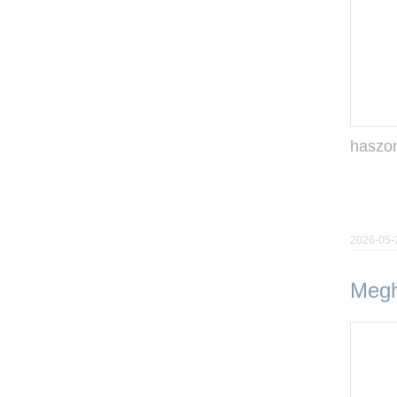
haszonb
2026-05-
Megh