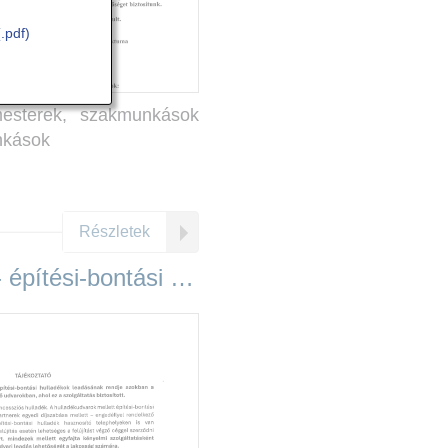
(.pdf)
esterek, szakmunkások
nkások
Részletek
Tájékoztató - építési-bontási hulladék leadásától