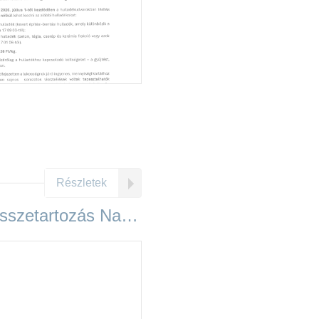
Részletek
A Nemzeti Összetartozás Napja