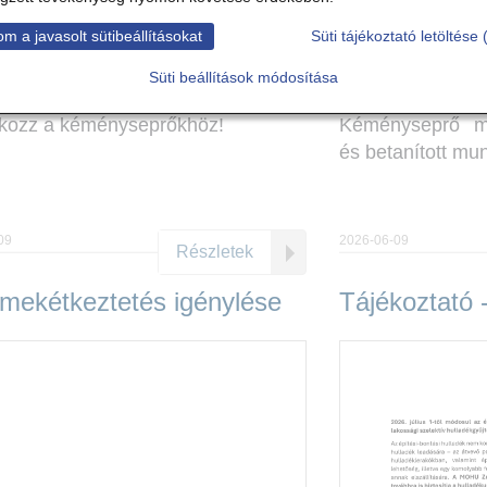
m a javasolt sütibeállításokat
Süti tájékoztató letöltése 
Süti beállítások módosítása
akozz a kéményseprőkhöz!
Kéményseprő m
és betanított mu
09
2026-06-09
Részletek
mekétkeztetés igénylése