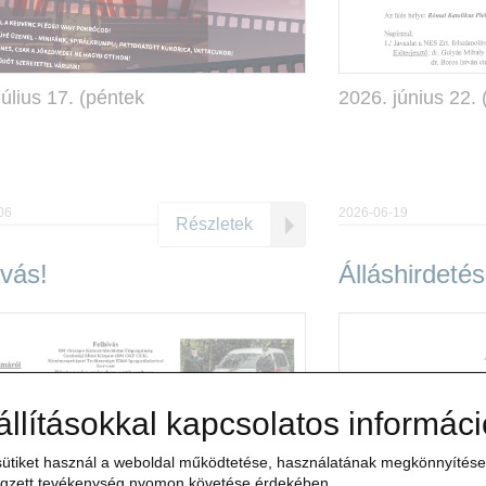
július 17. (péntek
2026. június 22. 
06
2026-06-19
Részletek
ívás!
Álláshirdetés
állításokkal kapcsolatos informác
ütiket használ a weboldal működtetése, használatának megkönnyítése,
gzett tevékenység nyomon követése érdekében.