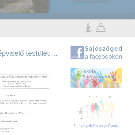
Rendkívüli képviselő testületi ülés