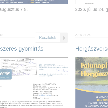
augusztus 7-8.
2026. július 24. 
30
2026-07-24
Részletek
szeres gyomirtás
Horgászvers