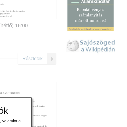
(hétfő) 16:00
Részletek
iók
 valamint a