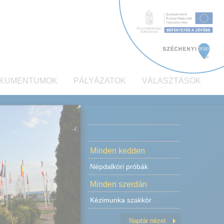
KUMENTUMOK
PÁLYÁZATOK
VÁLASZTÁSOK
Minden kedden
Népdalköri próbák
Minden szerdán
Kézimunka szakkör
Naptár nézet