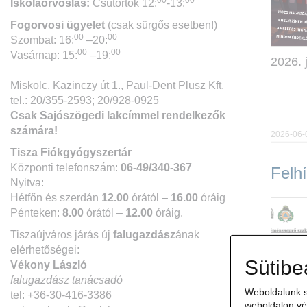
00
00
Iskolaorvoslás:
Csütörtök 12:
-13:
Fogorvosi ügyelet
(csak sürgős esetben!)
00
00
Szombat: 16:
–20:
00
00
Vasárnap: 15:
–19:
2026. 
Miskolc, Kazinczy út 1., Paul-Dent Plusz Kft.
tel.: 20/355-2593; 20/928-0925
Csak Sajószögedi lakcímmel rendelkezők
számára!
2026-06-
Tisza Fiókgyógyszertár
Központi telefonszám:
06-49/340-367
Felh
Nyitva:
Hétfőn és szerdán
12.00
órától –
16.00
óráig
Pénteken:
8.00
órától –
12.00
óráig.
Tiszaújváros járás új
falugazdász
ának
elérhetőségei:
Sütibe
Vékony László
falugazdász tanácsadó
Weboldalunk s
tel: +36-30-416-3386
weboldalon vé