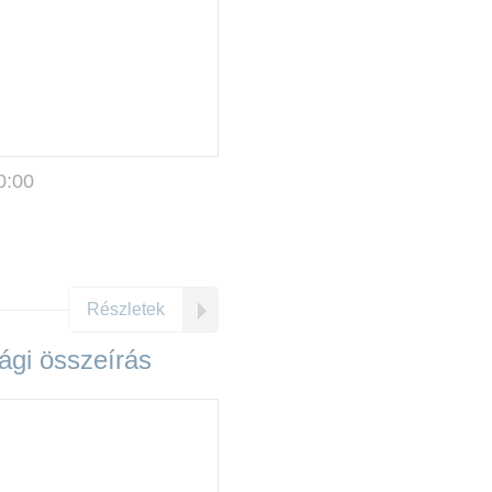
0:00
Részletek
gi összeírás