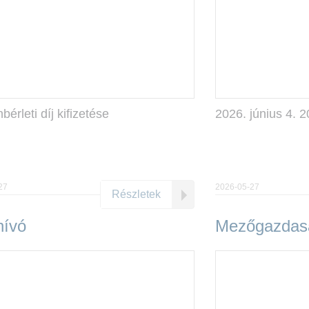
érleti díj kifizetése
2026. június 4. 2
27
2026-05-27
Részletek
ívó
Mezőgazdasá