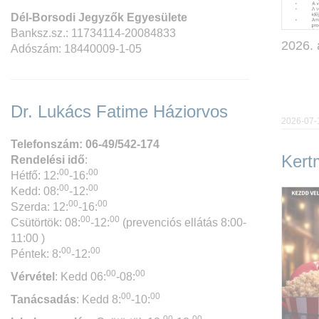
Dél-Borsodi Jegyzők Egyesülete
Banksz.sz.: 11734114-20084833
2026. 
Adószám: 18440009-1-05
Dr. Lukács Fatime Háziorvos
2026-07-
Telefonszám: 06-49/542-174
Kert
Rendelési idő
:
00
00
Hétfő: 12:
-16:
00
00
Kedd: 08:
-12:
00
00
Szerda: 12:
-16:
00
00
Csütörtök: 08:
-12:
(prevenciós ellátás 8:00-
11:00 )
00
00
Péntek: 8:
-12:
00
00
Vérvétel
: Kedd 06:
-08:
00
00
Tanácsadás
: Kedd 8:
-10: